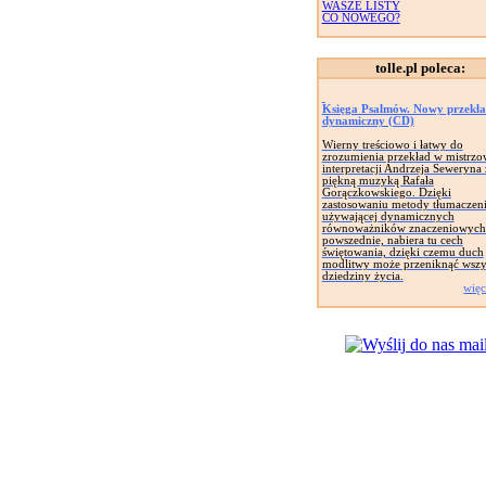
WASZE LISTY
CO NOWEGO?
tolle.pl poleca:
Księga Psalmów. Nowy przekł
dynamiczny (CD)
Wierny treściowo i łatwy do
zrozumienia przekład w mistrzo
interpretacji Andrzeja Seweryna 
piękną muzyką Rafała
Gorączkowskiego. Dzięki
zastosowaniu metody tłumaczen
używającej dynamicznych
równoważników znaczeniowych 
powszednie, nabiera tu cech
świętowania, dzięki czemu duch
modlitwy może przeniknąć wszy
dziedziny życia.
więc