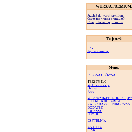
WERSJA PREMIUM
Przejdź do wersji premium
Czym jest wersja premium?
Dostęp do wersji premium
Tu jesteś:
ILG
Wybierz miesiąc
Menu:
STRONA GŁÓWNA
TEKSTY ILG
Wybierz miesiąc
Dzisiaj
Jutro
WPROWADZENIE DO LG (OW
LITURGIA HORARUM
KALENDARZ LITURGICZNY
DODATEK
INDEKSY
POMOC
CZYTELNIA
ANKIETA
LINKI