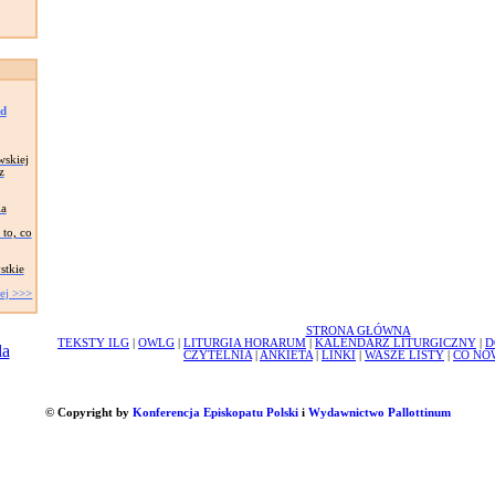
ad
wskiej
z
ia
to, co
stkie
ej >>>
STRONA GŁÓWNA
TEKSTY ILG
|
OWLG
|
LITURGIA HORARUM
|
KALENDARZ LITURGICZNY
|
D
CZYTELNIA
|
ANKIETA
|
LINKI
|
WASZE LISTY
|
CO NO
© Copyright by
Konferencja Episkopatu Polski
i
Wydawnictwo Pallottinum