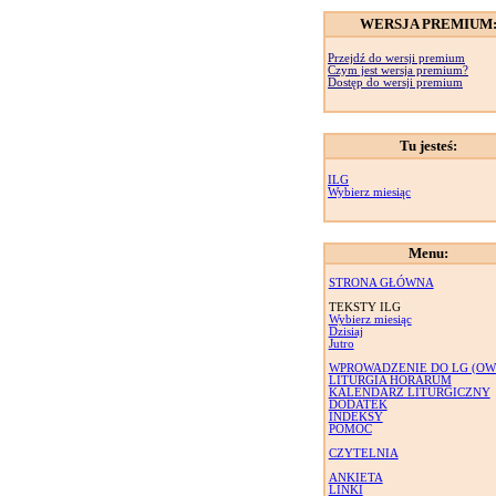
WERSJA PREMIUM
Przejdź do wersji premium
Czym jest wersja premium?
Dostęp do wersji premium
Tu jesteś:
ILG
Wybierz miesiąc
Menu:
STRONA GŁÓWNA
TEKSTY ILG
Wybierz miesiąc
Dzisiaj
Jutro
WPROWADZENIE DO LG (OW
LITURGIA HORARUM
KALENDARZ LITURGICZNY
DODATEK
INDEKSY
POMOC
CZYTELNIA
ANKIETA
LINKI