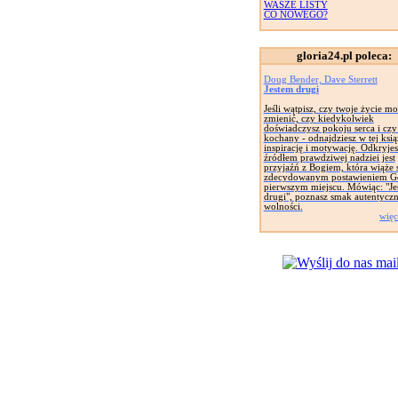
WASZE LISTY
CO NOWEGO?
gloria24.pl poleca:
Doug Bender, Dave Sterrett
Jestem drugi
Jeśli wątpisz, czy twoje życie mo
zmienić, czy kiedykolwiek
doświadczysz pokoju serca i czy 
kochany - odnajdziesz w tej ksią
inspirację i motywację. Odkryjes
źródłem prawdziwej nadziei jest
przyjaźń z Bogiem, która wiąże s
zdecydowanym postawieniem G
pierwszym miejscu. Mówiąc: "Je
drugi", poznasz smak autentyczn
wolności.
więc