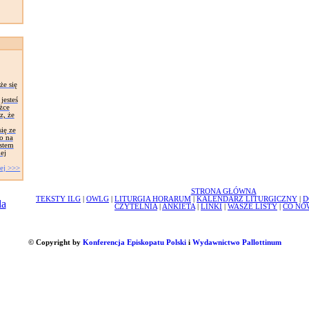
że się
jesteś
żce
z, że
ię ze
o na
stem
ej
ej >>>
STRONA GŁÓWNA
TEKSTY ILG
|
OWLG
|
LITURGIA HORARUM
|
KALENDARZ LITURGICZNY
|
D
CZYTELNIA
|
ANKIETA
|
LINKI
|
WASZE LISTY
|
CO NO
© Copyright by
Konferencja Episkopatu Polski
i
Wydawnictwo Pallottinum