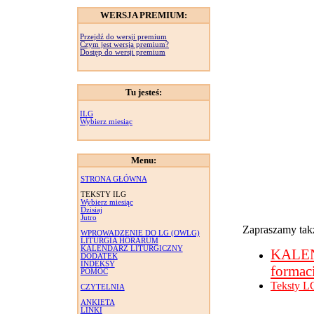
WERSJA PREMIUM:
Przejdź do wersji premium
Czym jest wersja premium?
Dostęp do wersji premium
Tu jesteś:
ILG
Wybierz miesiąc
Menu:
STRONA GŁÓWNA
TEKSTY ILG
Wybierz miesiąc
Dzisiaj
Jutro
Zapraszamy takż
WPROWADZENIE DO LG (OWLG)
LITURGIA HORARUM
KALENDARZ LITURGICZNY
KALE
DODATEK
INDEKSY
formac
POMOC
Teksty L
CZYTELNIA
ANKIETA
LINKI