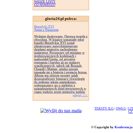
WASZE LISTY
CO NOWEGO?
gloria24.pl poleca:
Benedykt XVI
Jezus z Nazaretu
Wydanie ilustrowane. Oprawa twarda z
obwolutą. W książce wspaniały tekst
książki Benedykta XVI został
zilustrowany najwybitniejszymi
dziełami mistrzów zachodniego
malarstwa. Począwszy od miniatur w
średniowiecznych kodeksach i
malowideł Giotta, od artystów
renesansu i baroku aż po malarzy
współczesnych, takich jak Rouault,
Chagall i Matisse, sztuka zawsze
zmagała się z historią i postacią Jezusa.
Album ten oferuje swoisty szlak
ikonograficzny biegnący równolegle
do pełnego tekstu papieskiego,
wzbogacający go o niektóre z
najpiękniejszych dzieł stworzonych w
ciągu wieków przez mistrzów pędzla.
więcej >>>
TEKSTY ILG
|
OWLG
|
LI
CZ
© Copyright by
Konferencja 