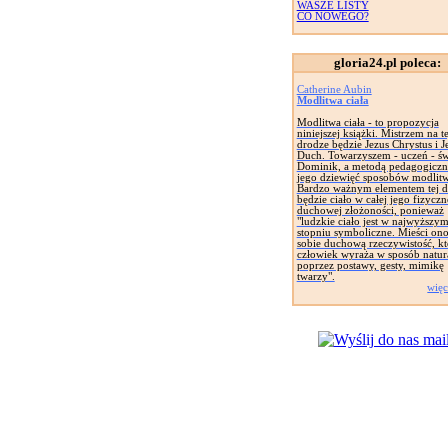
WASZE LISTY
CO NOWEGO?
gloria24.pl poleca:
Catherine Aubin
Modlitwa ciała
Modlitwa ciała - to propozycja
niniejszej książki. Mistrzem na te
drodze będzie Jezus Chrystus i J
Duch. Towarzyszem - uczeń - św
Dominik, a metodą pedagogiczn
jego dziewięć sposobów modlitw
Bardzo ważnym elementem tej d
będzie ciało w całej jego fizyczne
duchowej złożoności, ponieważ
"ludzkie ciało jest w najwyższy
stopniu symboliczne. Mieści on
sobie duchową rzeczywistość, kt
człowiek wyraża w sposób natur
poprzez postawy, gesty, mimikę
twarzy".
więc