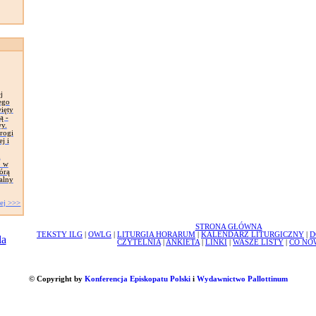
j
ego
ięty
ą -
y.
rogi
j i
m
o w
órą
alny
ej >>>
STRONA GŁÓWNA
TEKSTY ILG
|
OWLG
|
LITURGIA HORARUM
|
KALENDARZ LITURGICZNY
|
D
CZYTELNIA
|
ANKIETA
|
LINKI
|
WASZE LISTY
|
CO NO
© Copyright by
Konferencja Episkopatu Polski
i
Wydawnictwo Pallottinum