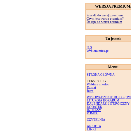
WERSJA PREMIUM
Przejdź do wersji premium
Czym jest wersja premium?
Dostęp do wersji premium
Tu jesteś:
ILG
Wybierz miesiąc
Menu:
STRONA GŁÓWNA
TEKSTY ILG
Wybierz miesiąc
Dzisiaj
Jutro
WPROWADZENIE DO LG (OW
LITURGIA HORARUM
KALENDARZ LITURGICZNY
DODATEK
INDEKSY
POMOC
CZYTELNIA
ANKIETA
LINKI