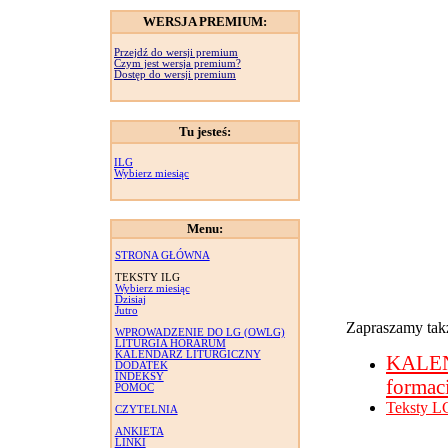
WERSJA PREMIUM:
Przejdź do wersji premium
Czym jest wersja premium?
Dostęp do wersji premium
Tu jesteś:
ILG
Wybierz miesiąc
Menu:
STRONA GŁÓWNA
TEKSTY ILG
Wybierz miesiąc
Dzisiaj
Jutro
Zapraszamy takż
WPROWADZENIE DO LG (OWLG)
LITURGIA HORARUM
KALENDARZ LITURGICZNY
KALE
DODATEK
INDEKSY
formac
POMOC
Teksty L
CZYTELNIA
ANKIETA
LINKI