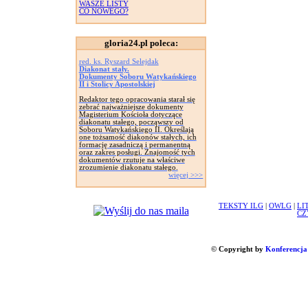
WASZE LISTY
CO NOWEGO?
gloria24.pl poleca:
red. ks. Ryszard Selejdak
Diakonat stały.
Dokumenty Soboru Watykańskiego
II i Stolicy Apostolskiej
Redaktor tego opracowania starał się
zebrać najważniejsze dokumenty
Magisterium Kościoła dotyczące
diakonatu stałego, począwszy od
Soboru Watykańskiego II. Określają
one tożsamość diakonów stałych, ich
formację zasadniczą i permanentną
oraz zakres posługi. Znajomość tych
dokumentów rzutuje na właściwe
zrozumienie diakonatu stałego.
więcej >>>
TEKSTY ILG
|
OWLG
|
LI
CZ
© Copyright by
Konferencja 