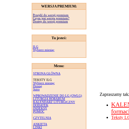
WERSJA PREMIUM:
Przejdź do wersji premium
Czym jest wersja premium?
Dostęp do wersji premium
Tu jesteś:
ILG
Wybierz miesiąc
Menu:
STRONA GŁÓWNA
TEKSTY ILG
Wybierz miesiąc
Dzisiaj
Jutro
Zapraszamy takż
WPROWADZENIE DO LG (OWLG)
LITURGIA HORARUM
KALENDARZ LITURGICZNY
KALE
DODATEK
INDEKSY
formac
POMOC
Teksty L
CZYTELNIA
ANKIETA
LINKI