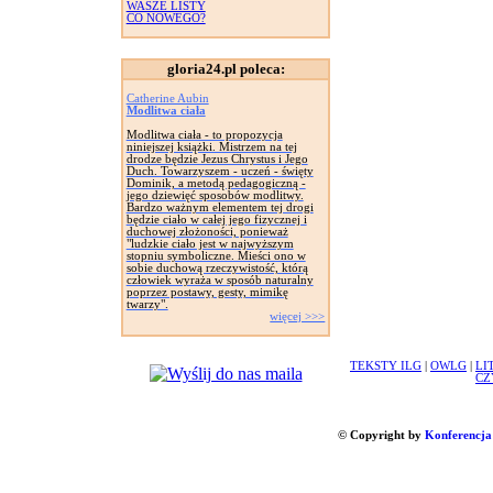
WASZE LISTY
CO NOWEGO?
gloria24.pl poleca:
Catherine Aubin
Modlitwa ciała
Modlitwa ciała - to propozycja
niniejszej książki. Mistrzem na tej
drodze będzie Jezus Chrystus i Jego
Duch. Towarzyszem - uczeń - święty
Dominik, a metodą pedagogiczną -
jego dziewięć sposobów modlitwy.
Bardzo ważnym elementem tej drogi
będzie ciało w całej jego fizycznej i
duchowej złożoności, ponieważ
"ludzkie ciało jest w najwyższym
stopniu symboliczne. Mieści ono w
sobie duchową rzeczywistość, którą
człowiek wyraża w sposób naturalny
poprzez postawy, gesty, mimikę
twarzy".
więcej >>>
TEKSTY ILG
|
OWLG
|
LI
CZ
© Copyright by
Konferencja 