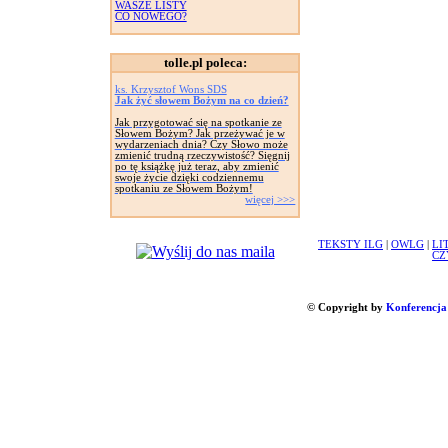
WASZE LISTY
CO NOWEGO?
tolle.pl poleca:
ks. Krzysztof Wons SDS
Jak żyć słowem Bożym na co dzień?
Jak przygotować się na spotkanie ze
Słowem Bożym? Jak przeżywać je w
wydarzeniach dnia? Czy Słowo może
zmienić trudną rzeczywistość? Sięgnij
po tę książkę już teraz, aby zmienić
swoje życie dzięki codziennemu
spotkaniu ze Słowem Bożym!
więcej >>>
TEKSTY ILG
|
OWLG
|
LI
CZ
© Copyright by
Konferencja 