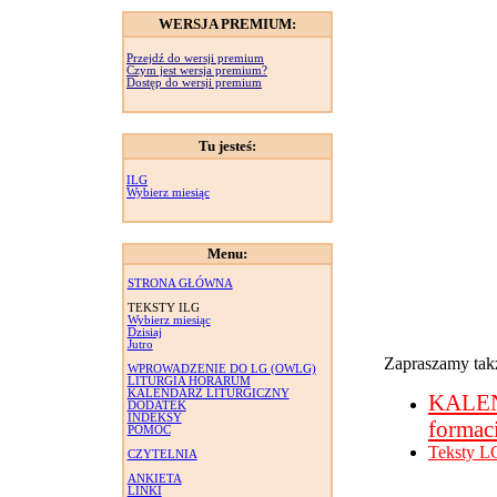
WERSJA PREMIUM:
Przejdź do wersji premium
Czym jest wersja premium?
Dostęp do wersji premium
Tu jesteś:
ILG
Wybierz miesiąc
Menu:
STRONA GŁÓWNA
TEKSTY ILG
Wybierz miesiąc
Dzisiaj
Jutro
Zapraszamy takż
WPROWADZENIE DO LG (OWLG)
LITURGIA HORARUM
KALENDARZ LITURGICZNY
KALE
DODATEK
INDEKSY
formac
POMOC
Teksty L
CZYTELNIA
ANKIETA
LINKI