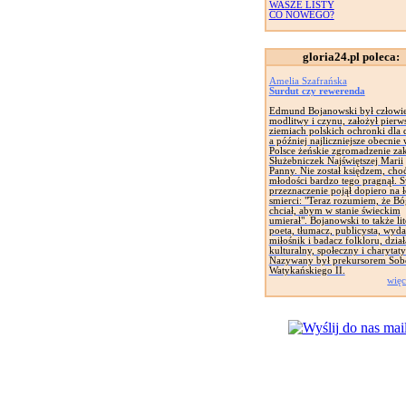
WASZE LISTY
CO NOWEGO?
gloria24.pl poleca:
Amelia Szafrańska
Surdut czy rewerenda
Edmund Bojanowski był człowi
modlitwy i czynu, założył pierw
ziemiach polskich ochronki dla d
a później najliczniejsze obecnie
Polsce żeńskie zgromadzenie za
Służebniczek Najświętszej Marii
Panny. Nie został księdzem, cho
młodości bardzo tego pragnął. 
przeznaczenie pojął dopiero na 
smierci: "Teraz rozumiem, że Bó
chciał, abym w stanie świeckim
umierał". Bojanowski to także lit
poeta, tłumacz, publicysta, wyd
miłośnik i badacz folkloru, dział
kulturalny, społeczny i charytat
Nazywany był prekursorem Sob
Watykańskiego II.
więc