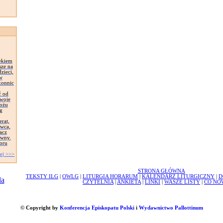
ekiem
sze na
zieci,
 w
konnic
ć od
Swoje
łożu
g
erat,
awca,
acz
ywny.
oru
ej >>>
STRONA GŁÓWNA
TEKSTY ILG
|
OWLG
|
LITURGIA HORARUM
|
KALENDARZ LITURGICZNY
|
D
CZYTELNIA
|
ANKIETA
|
LINKI
|
WASZE LISTY
|
CO NO
© Copyright by
Konferencja Episkopatu Polski
i
Wydawnictwo Pallottinum