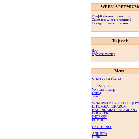
WERSJA PREMIUM
Przejdź do wersji premium
Czym jest wersja premium?
Dostęp do wersji premium
Tu jesteś:
ILG
Wybierz miesiąc
Menu:
STRONA GŁÓWNA
TEKSTY ILG
Wybierz miesiąc
Dzisiaj
Jutro
WPROWADZENIE DO LG (OW
LITURGIA HORARUM
KALENDARZ LITURGICZNY
DODATEK
INDEKSY
POMOC
CZYTELNIA
ANKIETA
LINKI