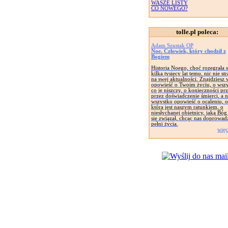
WASZE LISTY
CO NOWEGO?
tolle.pl poleca:
Adam Szustak OP
Noe. Człowiek, który chodził z
Bogiem
Historia Noego, choć rozegrała s
kilka tysięcy lat temu, nic nie str
na swej aktualności. Znajdziesz 
opowieść o Twoim życiu, o wsz
co je niszczy, o konieczności prz
przez doświadczenie śmierci, a 
wszystko opowieść o ocaleniu, o
która jest naszym ratunkiem, o
niesłychanej obietnicy, jaką Bóg
się związał, chcąc nas doprowad
pełni życia.
więc