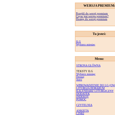
WERSJA PREMIUM
Przejdź do wersji premium
Czym jest wersja premium?
Dostęp do wersji premium
Tu jesteś:
ILG
Wybierz miesiąc
Menu:
STRONA GŁÓWNA
TEKSTY ILG
Wybierz miesiąc
Dzisiaj
Jutro
WPROWADZENIE DO LG (OW
LITURGIA HORARUM
KALENDARZ LITURGICZNY
DODATEK
INDEKSY
POMOC
CZYTELNIA
ANKIETA
LINKI