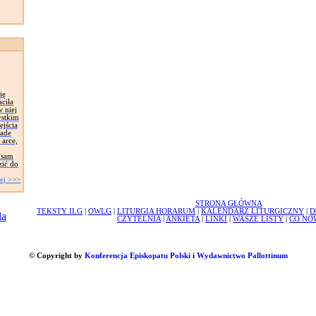
ię
aciła
w niej
ystkim
ejścia
nade
 arce,
 sam
zić do
ej >>>
STRONA GŁÓWNA
TEKSTY ILG
|
OWLG
|
LITURGIA HORARUM
|
KALENDARZ LITURGICZNY
|
D
CZYTELNIA
|
ANKIETA
|
LINKI
|
WASZE LISTY
|
CO NO
© Copyright by
Konferencja Episkopatu Polski
i
Wydawnictwo Pallottinum