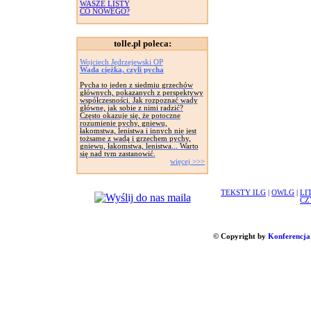
WASZE LISTY
CO NOWEGO?
tolle.pl poleca:
Wojciech Jędrzejewski OP
Wada ciężka, czyli pycha
Pycha to jeden z siedmiu grzechów
głównych, pokazanych z perspektywy
współczesności. Jak rozpoznać wady
główne, jak sobie z nimi radzić?
Często okazuje się, że potoczne
rozumienie pychy, gniewu,
łakomstwa, lenistwa i innych nie jest
tożsame z wadą i grzechem pychy,
gniewu, łakomstwa, lenistwa... Warto
się nad tym zastanowić.
więcej >>>
TEKSTY ILG
|
OWLG
|
LI
CZ
© Copyright by
Konferencja 