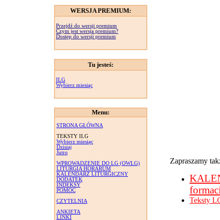
WERSJA PREMIUM:
Przejdź do wersji premium
Czym jest wersja premium?
Dostęp do wersji premium
Tu jesteś:
ILG
Wybierz miesiąc
Menu:
STRONA GŁÓWNA
TEKSTY ILG
Wybierz miesiąc
Dzisiaj
Jutro
Zapraszamy takż
WPROWADZENIE DO LG (OWLG)
LITURGIA HORARUM
KALENDARZ LITURGICZNY
KALE
DODATEK
INDEKSY
formac
POMOC
Teksty L
CZYTELNIA
ANKIETA
LINKI