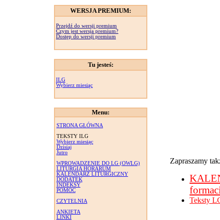
WERSJA PREMIUM:
Przejdź do wersji premium
Czym jest wersja premium?
Dostęp do wersji premium
Tu jesteś:
ILG
Wybierz miesiąc
Menu:
STRONA GŁÓWNA
TEKSTY ILG
Wybierz miesiąc
Dzisiaj
Jutro
Zapraszamy takż
WPROWADZENIE DO LG (OWLG)
LITURGIA HORARUM
KALENDARZ LITURGICZNY
KALE
DODATEK
INDEKSY
formac
POMOC
Teksty L
CZYTELNIA
ANKIETA
LINKI