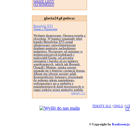
WASZE LISTY
CO NOWEGO?
gloria24.pl poleca:
Benedykt XVI
Jezus z Nazaretu
Wydanie ilustrowane. Oprawa twarda z
obwolutą. W książce wspaniały tekst
książki Benedykta XVI został
zilustrowany najwybitniejszymi
dziełami mistrzów zachodniego
malarstwa. Począwszy od miniatur w
średniowiecznych kodeksach i
malowideł Giotta, od artystów
renesansu i baroku aż po malarzy
współczesnych, takich jak Rouault,
Chagall i Matisse, sztuka zawsze
zmagała się z historią i postacią Jezusa.
Album ten oferuje swoisty szlak
ikonograficzny biegnący równolegle
do pełnego tekstu papieskiego,
wzbogacający go o niektóre z
najpiękniejszych dzieł stworzonych w
ciągu wieków przez mistrzów pędzla.
więcej >>>
TEKSTY ILG
|
OWLG
|
LI
CZ
© Copyright by
Konferencja 