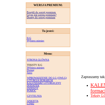
WERSJA PREMIUM:
Przejdź do wersji premium
Czym jest wersja premium?
Dostęp do wersji premium
Tu jesteś:
ILG
Wybierz miesiąc
Menu:
STRONA GŁÓWNA
TEKSTY ILG
Wybierz miesiąc
Dzisiaj
Jutro
Zapraszamy takż
WPROWADZENIE DO LG (OWLG)
LITURGIA HORARUM
KALENDARZ LITURGICZNY
KALE
DODATEK
INDEKSY
formac
POMOC
Teksty L
CZYTELNIA
ANKIETA
LINKI