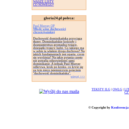
WASZE LISTY
CO NOWEGO?
gloria24.pl poleca:
Paul Murray OP
Młode wino duchowości
chrześcijańskiej
Duchowość dominikańska przyciąga
tłumy. Dominikańskie kościoły i
duszpasterstwa gromadzą tysiące,
dziesiątki tysięcy ludzi. Co takiego ma
w sobie ta właśnie droga duchowa? Na
jakich fundamentach jest oparta, czym
się wyróżnia? Na takie pytania często
nie potrafią odpowiedzieć sami
dominikanie. A jednak Paul Murray
odkrywa, krok po kroku, co kryje się
za tym nieco tajemniczym pojęciem
"duchowość dominikańska".
więcej >>>
TEKSTY ILG
|
OWLG
|
LI
CZ
© Copyright by
Konferencja 