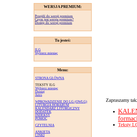
WERSJA PREMIUM:
Przejdź do wersji premium
Czym jest wersja premium?
Dostęp do wersji premium
Tu jesteś:
ILG
Wybierz miesiąc
Menu:
STRONA GŁÓWNA
TEKSTY ILG
Wybierz miesiąc
Dzisiaj
Jutro
Zapraszamy takż
WPROWADZENIE DO LG (OWLG)
LITURGIA HORARUM
KALENDARZ LITURGICZNY
KALE
DODATEK
INDEKSY
formac
POMOC
Teksty L
CZYTELNIA
ANKIETA
LINKI