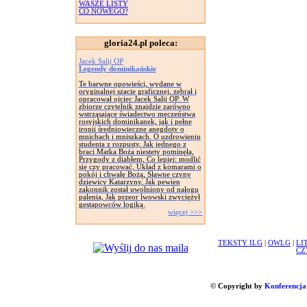
WASZE LISTY
CO NOWEGO?
gloria24.pl poleca:
Jacek Salij OP
Legendy dominikańskie
Te barwne opowieści, wydane w
oryginalnej szacie graficznej, zebrał i
opracował ojciec Jacek Salij OP. W
zbiorze czytelnik znajdzie zarówno
wstrząsające świadectwo męczeństwa
rosyjskich dominikanek, jak i pełne
ironii średniowieczne anegdoty o
mnichach i mniszkach. O uzdrowieniu
studenta z rozpusty, Jak jednego z
braci Matka Boża niestety pominęła,
Przygody z diabłem, Co lepiej: modlić
się czy pracować, Układ z komarami o
pokój i chwałę Bożą, Sławne czyny
dziewicy Katarzyny, Jak pewien
zakonnik został uwolniony od nałogu
palenia, Jak przeor lwowski zwyciężył
gestapowców logiką.
więcej >>>
TEKSTY ILG
|
OWLG
|
LI
CZ
© Copyright by
Konferencja 