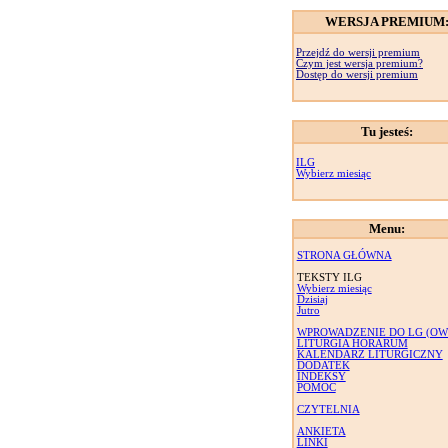
WERSJA PREMIUM
Przejdź do wersji premium
Czym jest wersja premium?
Dostęp do wersji premium
Tu jesteś:
ILG
Wybierz miesiąc
Menu:
STRONA GŁÓWNA
TEKSTY ILG
Wybierz miesiąc
Dzisiaj
Jutro
WPROWADZENIE DO LG (OW
LITURGIA HORARUM
KALENDARZ LITURGICZNY
DODATEK
INDEKSY
POMOC
CZYTELNIA
ANKIETA
LINKI