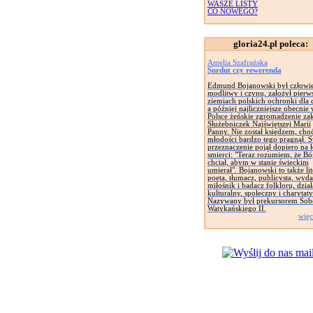
WASZE LISTY
CO NOWEGO?
gloria24.pl poleca:
Amelia Szafrańska
Surdut czy rewerenda
Edmund Bojanowski był człowi
modlitwy i czynu, założył pierw
ziemiach polskich ochronki dla d
a później najliczniejsze obecnie
Polsce żeńskie zgromadzenie za
Służebniczek Najświętszej Marii
Panny. Nie został księdzem, cho
młodości bardzo tego pragnął. 
przeznaczenie pojął dopiero na 
smierci: "Teraz rozumiem, że Bó
chciał, abym w stanie świeckim
umierał". Bojanowski to także lit
poeta, tłumacz, publicysta, wyd
miłośnik i badacz folkloru, dział
kulturalny, społeczny i charytat
Nazywany był prekursorem Sob
Watykańskiego II.
więc