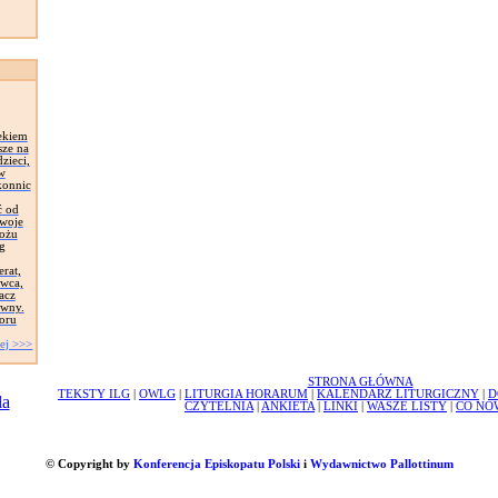
ekiem
sze na
zieci,
 w
konnic
ć od
Swoje
łożu
g
erat,
awca,
acz
ywny.
oru
ej >>>
STRONA GŁÓWNA
TEKSTY ILG
|
OWLG
|
LITURGIA HORARUM
|
KALENDARZ LITURGICZNY
|
D
CZYTELNIA
|
ANKIETA
|
LINKI
|
WASZE LISTY
|
CO NO
© Copyright by
Konferencja Episkopatu Polski
i
Wydawnictwo Pallottinum