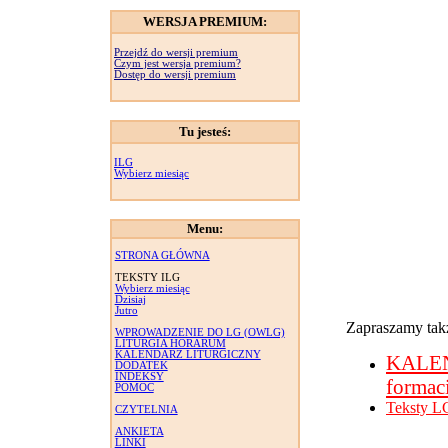
WERSJA PREMIUM:
Przejdź do wersji premium
Czym jest wersja premium?
Dostęp do wersji premium
Tu jesteś:
ILG
Wybierz miesiąc
Menu:
STRONA GŁÓWNA
TEKSTY ILG
Wybierz miesiąc
Dzisiaj
Jutro
Zapraszamy takż
WPROWADZENIE DO LG (OWLG)
LITURGIA HORARUM
KALENDARZ LITURGICZNY
KALE
DODATEK
INDEKSY
formac
POMOC
Teksty L
CZYTELNIA
ANKIETA
LINKI