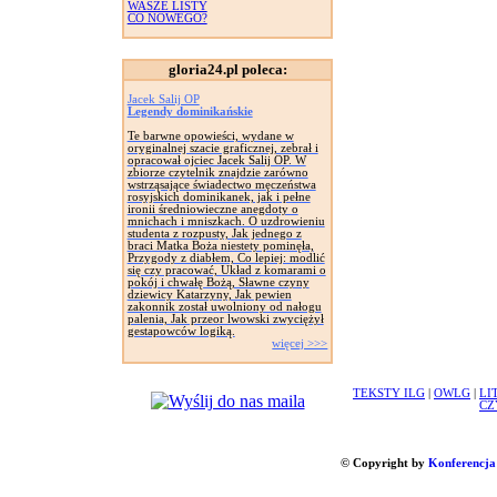
WASZE LISTY
CO NOWEGO?
gloria24.pl poleca:
Jacek Salij OP
Legendy dominikańskie
Te barwne opowieści, wydane w
oryginalnej szacie graficznej, zebrał i
opracował ojciec Jacek Salij OP. W
zbiorze czytelnik znajdzie zarówno
wstrząsające świadectwo męczeństwa
rosyjskich dominikanek, jak i pełne
ironii średniowieczne anegdoty o
mnichach i mniszkach. O uzdrowieniu
studenta z rozpusty, Jak jednego z
braci Matka Boża niestety pominęła,
Przygody z diabłem, Co lepiej: modlić
się czy pracować, Układ z komarami o
pokój i chwałę Bożą, Sławne czyny
dziewicy Katarzyny, Jak pewien
zakonnik został uwolniony od nałogu
palenia, Jak przeor lwowski zwyciężył
gestapowców logiką.
więcej >>>
TEKSTY ILG
|
OWLG
|
LI
CZ
© Copyright by
Konferencja 