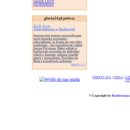
WASZE LISTY
CO NOWEGO?
gloria24.pl poleca:
Ilsa B. Reyes
Jezus uzdrawia w Eucharystii
Autentyczne historie przywoływane
przez Autorkę poruszają i
udowadniają, że hostia nie jest tylko
symbolem - jest prawdziwym ciałem
Jezusa Chrystusa. Pełny udział w
Eucharystii prowadzi do głębokiej
relacji z Jezusem, odsuwa wszelki
strach i zniewolenia. Przybliża do
Boga i prawdziwie uzdrawia.
więcej >>>
TEKSTY ILG
|
OWLG
|
LI
CZ
© Copyright by
Konferencja 