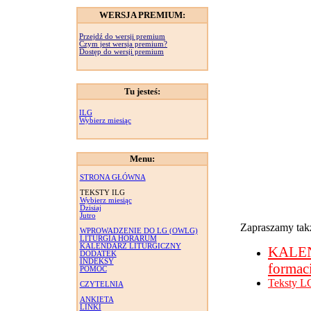
WERSJA PREMIUM:
Przejdź do wersji premium
Czym jest wersja premium?
Dostęp do wersji premium
Tu jesteś:
ILG
Wybierz miesiąc
Menu:
STRONA GŁÓWNA
TEKSTY ILG
Wybierz miesiąc
Dzisiaj
Jutro
Zapraszamy takż
WPROWADZENIE DO LG (OWLG)
LITURGIA HORARUM
KALENDARZ LITURGICZNY
KALE
DODATEK
INDEKSY
formac
POMOC
Teksty L
CZYTELNIA
ANKIETA
LINKI