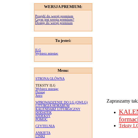
WERSJA PREMIUM:
Przejdź do wersji premium
Czym jest wersja premium?
Dostęp do wersji premium
Tu jesteś:
ILG
Wybierz miesiąc
Menu:
STRONA GŁÓWNA
TEKSTY ILG
Wybierz miesiąc
Dzisiaj
Jutro
Zapraszamy takż
WPROWADZENIE DO LG (OWLG)
LITURGIA HORARUM
KALENDARZ LITURGICZNY
KALE
DODATEK
INDEKSY
formac
POMOC
Teksty L
CZYTELNIA
ANKIETA
LINKI