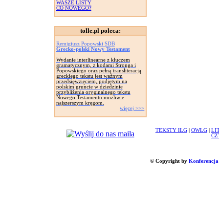
WASZE LISTY
CO NOWEGO?
tolle.pl poleca:
Remigiusz Popowski SDB
Grecko-polski Nowy Testament
Wydanie interlinearne z kluczem
gramatycznym, z kodami Stronga i
Popowskiego oraz pełną transliteracją
greckiego tekstu jest ważnym
przedsięwzięciem, podjętym na
polskim gruncie w dziedzinie
przybliżenia oryginalnego tekstu
Nowego Testamentu możliwie
najszerszym kręgom.
więcej >>>
TEKSTY ILG
|
OWLG
|
LI
CZ
© Copyright by
Konferencja 