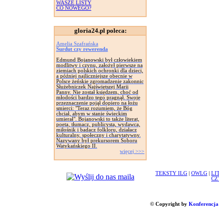
WASZE LISTY
CO NOWEGO?
gloria24.pl poleca:
Amelia Szafrańska
Surdut czy rewerenda
Edmund Bojanowski był człowiekiem
modlitwy i czynu, założył pierwsze na
ziemiach polskich ochronki dla dzieci,
a później najliczniejsze obecnie w
Polsce żeńskie zgromadzenie zakonnic
Służebniczek Najświętszej Marii
Panny. Nie został księdzem, choć od
młodości bardzo tego pragnął. Swoje
przeznaczenie pojął dopiero na łożu
smierci: "Teraz rozumiem, że Bóg
chciał, abym w stanie świeckim
umierał". Bojanowski to także literat,
poeta, tłumacz, publicysta, wydawca,
miłośnik i badacz folkloru, działacz
kulturalny, społeczny i charytatywny.
Nazywany był prekursorem Soboru
Watykańskiego II.
więcej >>>
TEKSTY ILG
|
OWLG
|
LI
CZ
© Copyright by
Konferencja 