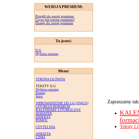
WERSJA PREMIUM:
Przejdź do wersji premium
Czym jest wersja premium?
Dostęp do wersji premium
Tu jesteś:
ILG
Wybierz miesiąc
Menu:
STRONA GŁÓWNA
TEKSTY ILG
Wybierz miesiąc
Dzisiaj
Jutro
Zapraszamy takż
WPROWADZENIE DO LG (OWLG)
LITURGIA HORARUM
KALENDARZ LITURGICZNY
KALE
DODATEK
INDEKSY
formac
POMOC
Teksty L
CZYTELNIA
ANKIETA
LINKI