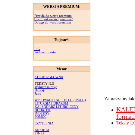
WERSJA PREMIUM:
Przejdź do wersji premium
Czym jest wersja premium?
Dostęp do wersji premium
Tu jesteś:
ILG
Wybierz miesiąc
Menu:
STRONA GŁÓWNA
TEKSTY ILG
Wybierz miesiąc
Dzisiaj
Jutro
Zapraszamy takż
WPROWADZENIE DO LG (OWLG)
LITURGIA HORARUM
KALENDARZ LITURGICZNY
KALE
DODATEK
INDEKSY
formac
POMOC
Teksty L
CZYTELNIA
ANKIETA
LINKI