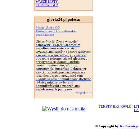
WASZE LISTY
CO NOWEGO?
gloria24.pl poleca:
Maciej Zięba OP
Unanimitas.
Dominikańskie
przykazanie
Ojciec Maciej Zięba w swojej
najnowszej książce każe swoim
współbraciom zmierzyć się z
wyzwaniami czasów ponowoczesnych,
a nawet je wyprzedzać, gdy pisze o
potrzebie reformy, ale też głębszego
przyjrzenia się dominikańskim
cnotom:
unanimitas, claritas,
consonantia, integritas.
Lektura tej
książki pozwala poznać najwyższy
ideał demokracji, zrozumieć sens
unanimitas
dla dominikanów, dostrzec
różnicę między wyborami
dominikańskimi a zmaganiami
wspołczesnych polityków.
więcej >>>
TEKSTY ILG
|
OWLG
|
LI
CZ
© Copyright by
Konferencja 