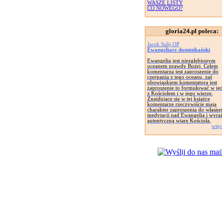
WASZE LISTY
CO NOWEGO?
gloria24.pl poleca:
Jacek Salij OP
Ewangeliarz dominikański
Ewangelia jest niezgłębionym
oceanem prawdy Bożej. Celem
komentarza jest zaproszenie do
czerpania z tego oceanu, zaś
obowiązkiem komentatora jest
zaproszenie to formułować w je
z Kościołem i w jego wierze.
Znajdujące się w tej książce
komentarze rzeczywiście mają
charakter zaproszenia do własne
medytacji nad Ewangelią i wyra
autentyczną wiarę Kościoła.
więc