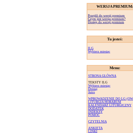
WERSJA PREMIUM
Przejdź do wersji premium
Czym jest wersja premium?
Dostęp do wersji premium
Tu jesteś:
ILG
Wybierz miesiąc
Menu:
STRONA GŁÓWNA
TEKSTY ILG
Wybierz miesiąc
Dzisiaj
Jutro
WPROWADZENIE DO LG (OW
LITURGIA HORARUM
KALENDARZ LITURGICZNY
DODATEK
INDEKSY
POMOC
CZYTELNIA
ANKIETA
LINKI