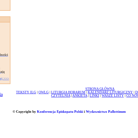
dności
j
żają
ej >>>
STRONA GŁÓWNA
TEKSTY ILG
|
OWLG
|
LITURGIA HORARUM
|
KALENDARZ LITURGICZNY
|
D
CZYTELNIA
|
ANKIETA
|
LINKI
|
WASZE LISTY
|
CO NO
© Copyright by
Konferencja Episkopatu Polski
i
Wydawnictwo Pallottinum