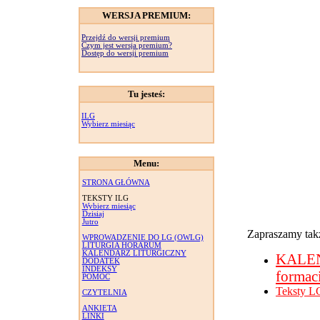
WERSJA PREMIUM:
Przejdź do wersji premium
Czym jest wersja premium?
Dostęp do wersji premium
Tu jesteś:
ILG
Wybierz miesiąc
Menu:
STRONA GŁÓWNA
TEKSTY ILG
Wybierz miesiąc
Dzisiaj
Jutro
Zapraszamy takż
WPROWADZENIE DO LG (OWLG)
LITURGIA HORARUM
KALENDARZ LITURGICZNY
KALE
DODATEK
INDEKSY
formac
POMOC
Teksty L
CZYTELNIA
ANKIETA
LINKI