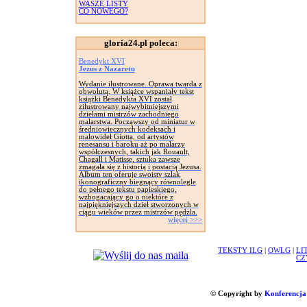
WASZE LISTY
CO NOWEGO?
gloria24.pl poleca:
Benedykt XVI
Jezus z Nazaretu
Wydanie ilustrowane. Oprawa twarda z
obwolutą. W książce wspaniały tekst
książki Benedykta XVI został
zilustrowany najwybitniejszymi
dziełami mistrzów zachodniego
malarstwa. Począwszy od miniatur w
średniowiecznych kodeksach i
malowideł Giotta, od artystów
renesansu i baroku aż po malarzy
współczesnych, takich jak Rouault,
Chagall i Matisse, sztuka zawsze
zmagała się z historią i postacią Jezusa.
Album ten oferuje swoisty szlak
ikonograficzny biegnący równolegle
do pełnego tekstu papieskiego,
wzbogacający go o niektóre z
najpiękniejszych dzieł stworzonych w
ciągu wieków przez mistrzów pędzla.
więcej >>>
TEKSTY ILG
|
OWLG
|
LI
CZ
© Copyright by
Konferencja 