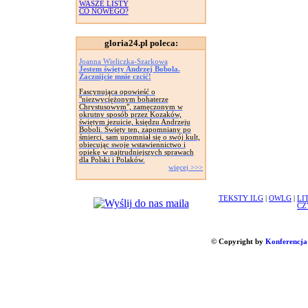
WASZE LISTY
CO NOWEGO?
gloria24.pl poleca:
Joanna Wieliczka-Szarkowa
Jestem święty Andrzej Bobola.
Zacznijcie mnie czcić!
Fascynująca opowieść o
"niezwyciężonym bohaterze
Chrystusowym", zamęczonym w
okrutny sposób przez Kozaków,
świętym jezuicie, księdzu Andrzeju
Boboli. Święty ten, zapomniany po
śmierci, sam upomniał się o swój kult,
obiecując swoje wstawiennictwo i
opiekę w najtrudniejszych sprawach
dla Polski i Polaków.
więcej >>>
TEKSTY ILG
|
OWLG
|
LI
CZ
© Copyright by
Konferencja 