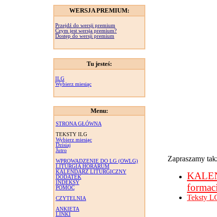
WERSJA PREMIUM:
Przejdź do wersji premium
Czym jest wersja premium?
Dostęp do wersji premium
Tu jesteś:
ILG
Wybierz miesiąc
Menu:
STRONA GŁÓWNA
TEKSTY ILG
Wybierz miesiąc
Dzisiaj
Jutro
Zapraszamy takż
WPROWADZENIE DO LG (OWLG)
LITURGIA HORARUM
KALENDARZ LITURGICZNY
KALE
DODATEK
INDEKSY
formac
POMOC
Teksty L
CZYTELNIA
ANKIETA
LINKI