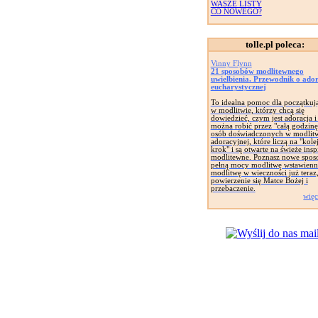
WASZE LISTY
CO NOWEGO?
tolle.pl poleca:
Vinny Flynn
21 sposobów modlitewnego
uwielbienia. Przewodnik o ador
eucharystycznej
To idealna pomoc dla początkuj
w modlitwie, którzy chcą się
dowiedzieć, czym jest adoracja i
można robić przez "całą godzinę
osób doświadczonych w modlit
adoracyjnej, które liczą na "kole
krok" i są otwarte na świeże insp
modlitewne. Poznasz nowe spos
pełną mocy modlitwę wstawienn
modlitwę w wieczności już teraz
powierzenie się Matce Bożej i
przebaczenie.
więc