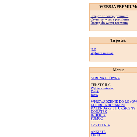
WERSJA PREMIUM
Przejdź do wersji premium
Czym jest wersja premium?
Dostęp do wersji premium
Tu jesteś:
ILG
Wybierz miesiąc
Menu:
STRONA GŁÓWNA
TEKSTY ILG
Wybierz miesiąc
Dzisiaj
Jutro
WPROWADZENIE DO LG (OW
LITURGIA HORARUM
KALENDARZ LITURGICZNY
DODATEK
INDEKSY
POMOC
CZYTELNIA
ANKIETA
LINKI