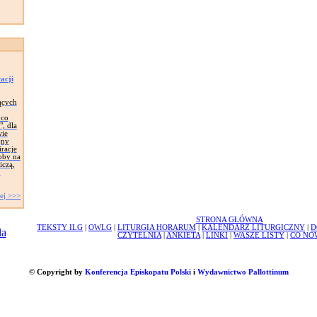
acji
ących
 co
", dla
wie
jny
iracje
oby na
iczą,
,
ej >>>
STRONA GŁÓWNA
TEKSTY ILG
|
OWLG
|
LITURGIA HORARUM
|
KALENDARZ LITURGICZNY
|
D
CZYTELNIA
|
ANKIETA
|
LINKI
|
WASZE LISTY
|
CO NO
© Copyright by
Konferencja Episkopatu Polski
i
Wydawnictwo Pallottinum