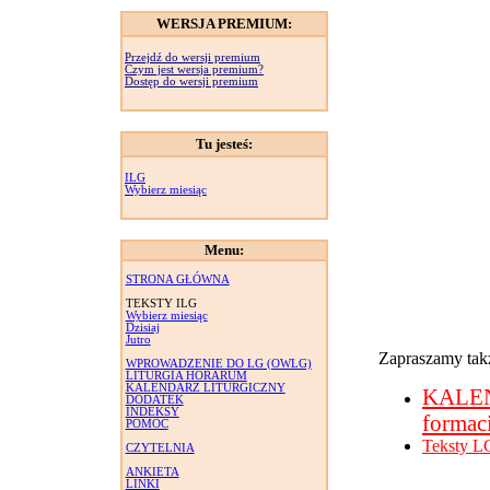
WERSJA PREMIUM:
Przejdź do wersji premium
Czym jest wersja premium?
Dostęp do wersji premium
Tu jesteś:
ILG
Wybierz miesiąc
Menu:
STRONA GŁÓWNA
TEKSTY ILG
Wybierz miesiąc
Dzisiaj
Jutro
Zapraszamy takż
WPROWADZENIE DO LG (OWLG)
LITURGIA HORARUM
KALENDARZ LITURGICZNY
KALE
DODATEK
INDEKSY
formac
POMOC
Teksty L
CZYTELNIA
ANKIETA
LINKI