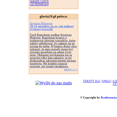
WASZE LISTY
CO NOWEGO?
gloria24.pl poleca:
Szymon Hołownia
36 i 6 sposobów na to, jak uniknąć
życiowej gorączki
Czyli Katechizm według Szymona
Hołowni. Katechizm kojarzy z
nudnawym zbiorem warunków, które
należy odfajkować, by załapać się na
pociąg do nieba. W książce Autor chce
pokazać, że stare prawdy mogą być
również sposobem na udane życie
teraz. Oklepane przykazania nie są
przecież tylko listą zakazów, są też
doskonałym zabezpieczeniem mojego
komfortu: Nie kradnij oznacza
przecież: nie zostań okradziony.
więcej >>>
TEKSTY ILG
|
OWLG
|
LI
CZ
© Copyright by
Konferencja 