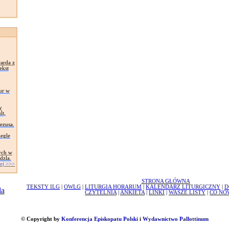
arda z
ekst
ur w
y
lt,
Jezusa.
egle
ych w
dzla.
ej >>>
STRONA GŁÓWNA
TEKSTY ILG
|
OWLG
|
LITURGIA HORARUM
|
KALENDARZ LITURGICZNY
|
D
CZYTELNIA
|
ANKIETA
|
LINKI
|
WASZE LISTY
|
CO NO
© Copyright by
Konferencja Episkopatu Polski
i
Wydawnictwo Pallottinum