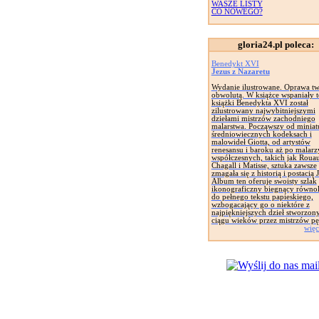
WASZE LISTY
CO NOWEGO?
gloria24.pl poleca:
Benedykt XVI
Jezus z Nazaretu
Wydanie ilustrowane. Oprawa tw
obwolutą. W książce wspaniały t
książki Benedykta XVI został
zilustrowany najwybitniejszymi
dziełami mistrzów zachodniego
malarstwa. Począwszy od miniat
średniowiecznych kodeksach i
malowideł Giotta, od artystów
renesansu i baroku aż po malarz
współczesnych, takich jak Rouau
Chagall i Matisse, sztuka zawsze
zmagała się z historią i postacią 
Album ten oferuje swoisty szlak
ikonograficzny biegnący równol
do pełnego tekstu papieskiego,
wzbogacający go o niektóre z
najpiękniejszych dzieł stworzon
ciągu wieków przez mistrzów pę
więc