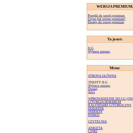
WERSJA PREMIUM
Przejdź do wersji premium
Czym jest wersja premium?
Dostęp do wersji premium
Tu jesteś:
ILG
Wybierz miesiąc
Menu:
STRONA GŁÓWNA
TEKSTY ILG
Wybierz miesiąc
Dzisiaj
Jutro
WPROWADZENIE DO LG (OW
LITURGIA HORARUM
KALENDARZ LITURGICZNY
DODATEK
INDEKSY
POMOC
CZYTELNIA
ANKIETA
LINKI