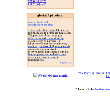
WASZE LISTY
CO NOWEGO?
gloria24.pl poleca:
Marian Grabowski
Ewangeliarz osobisty
Teksty są krótkie. Są też lakoniczne,
miejscami aż do granic zrozumiałości.
Tak jest i musi być, by mogły
dziedziczyć coś z lakoniczności
ewangelicznych narracji. Ta
lakoniczność zmusza do namysłu,
medytacji, a tekst biblijny otwiera się
naprawdę dopiero przed
medytującym, kontemplującym go.
Inaczej pozostaje zamknięty i nie
oferuje niczego poza swoją
faktycznością.
więcej >>>
TEKSTY ILG
|
OWLG
|
LI
CZ
© Copyright by
Konferencja 