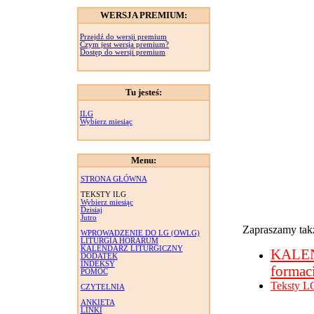
WERSJA PREMIUM:
Przejdź do wersji premium
Czym jest wersja premium?
Dostęp do wersji premium
Tu jesteś:
ILG
Wybierz miesiąc
Menu:
STRONA GŁÓWNA
TEKSTY ILG
Wybierz miesiąc
Dzisiaj
Jutro
Zapraszamy takż
WPROWADZENIE DO LG (OWLG)
LITURGIA HORARUM
KALENDARZ LITURGICZNY
KALE
DODATEK
INDEKSY
formac
POMOC
Teksty L
CZYTELNIA
ANKIETA
LINKI