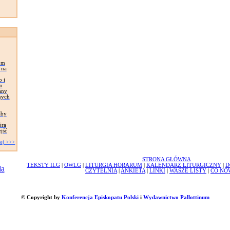
om
 na
 i
o
any
nych
aby
óra
jść
ej >>>
STRONA GŁÓWNA
TEKSTY ILG
|
OWLG
|
LITURGIA HORARUM
|
KALENDARZ LITURGICZNY
|
D
CZYTELNIA
|
ANKIETA
|
LINKI
|
WASZE LISTY
|
CO NO
© Copyright by
Konferencja Episkopatu Polski
i
Wydawnictwo Pallottinum