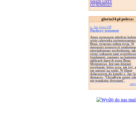
WASZE LISTY
CO NOWEGO?
gloria24.pl poleca:
o. Jan Góra OP
Duchowy testament
Autor proponuje młodym ludzi
wizję człowieka zorientowanego
Boga, żyjącego pełnią życia. W
mnogości propozycji wiadomego
niewiadomego pochodzenia, jak
ojciec wskazuje nam wypróbow
fundament, zapisany na kamien
tablicach danych przez Boga
Mojżeszowi. Jest tam dziesięć
przykazań, które uczą, jak żyć, 
nie umrzeć na wieki. W filmie
dołączonym do książki o. Jan G
tłumaczy: "Chciałbym umieć ode
nie trzaskając drzwiami".
więc