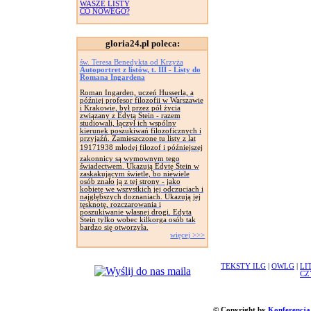
WASZE LISTY
CO NOWEGO?
gloria24.pl poleca:
św. Teresa Benedykta od Krzyża
Autoportret z listów, t. III - Listy do
Romana Ingardena
Roman Ingarden, uczeń Husserla, a
później profesor filozofii w Warszawie
i Krakowie, był przez pół życia
związany z Edytą Stein - razem
studiowali, łączył ich wspólny
kierunek poszukiwań filozoficznych i
przyjaźń. Zamieszczone tu listy z lat
19171938 młodej filozof i późniejszej
zakonnicy są wymownym tego
świadectwem. Ukazują Edytę Stein w
zaskakującym świetle, bo niewiele
osób znało ją z tej strony - jako
kobietę we wszystkich jej odczuciach i
najgłębszych doznaniach. Ukazują jej
tęsknotę, rozczarowania i
poszukiwanie własnej drogi. Edyta
Stein tylko wobec kilkorga osób tak
bardzo się otworzyła.
więcej >>>
TEKSTY ILG
|
OWLG
|
LI
CZ
© Copyright by
Konferencja 