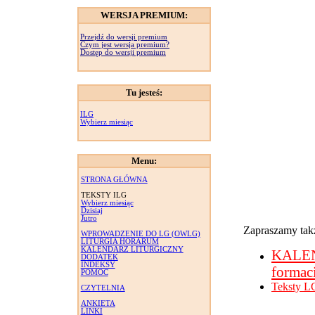
WERSJA PREMIUM:
Przejdź do wersji premium
Czym jest wersja premium?
Dostęp do wersji premium
Tu jesteś:
ILG
Wybierz miesiąc
Menu:
STRONA GŁÓWNA
TEKSTY ILG
Wybierz miesiąc
Dzisiaj
Jutro
Zapraszamy takż
WPROWADZENIE DO LG (OWLG)
LITURGIA HORARUM
KALENDARZ LITURGICZNY
KALE
DODATEK
INDEKSY
formac
POMOC
Teksty L
CZYTELNIA
ANKIETA
LINKI