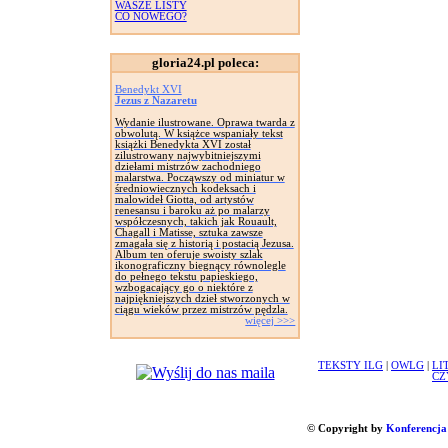
WASZE LISTY
CO NOWEGO?
gloria24.pl poleca:
Benedykt XVI
Jezus z Nazaretu
Wydanie ilustrowane. Oprawa twarda z
obwolutą. W książce wspaniały tekst
książki Benedykta XVI został
zilustrowany najwybitniejszymi
dziełami mistrzów zachodniego
malarstwa. Począwszy od miniatur w
średniowiecznych kodeksach i
malowideł Giotta, od artystów
renesansu i baroku aż po malarzy
współczesnych, takich jak Rouault,
Chagall i Matisse, sztuka zawsze
zmagała się z historią i postacią Jezusa.
Album ten oferuje swoisty szlak
ikonograficzny biegnący równolegle
do pełnego tekstu papieskiego,
wzbogacający go o niektóre z
najpiękniejszych dzieł stworzonych w
ciągu wieków przez mistrzów pędzla.
więcej >>>
TEKSTY ILG
|
OWLG
|
LI
CZ
© Copyright by
Konferencja 