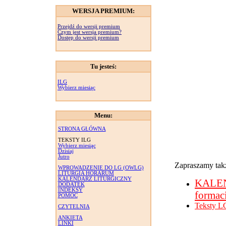
WERSJA PREMIUM:
Przejdź do wersji premium
Czym jest wersja premium?
Dostęp do wersji premium
Tu jesteś:
ILG
Wybierz miesiąc
Menu:
STRONA GŁÓWNA
TEKSTY ILG
Wybierz miesiąc
Dzisiaj
Jutro
Zapraszamy takż
WPROWADZENIE DO LG (OWLG)
LITURGIA HORARUM
KALENDARZ LITURGICZNY
KALE
DODATEK
INDEKSY
formac
POMOC
Teksty L
CZYTELNIA
ANKIETA
LINKI