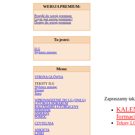
WERSJA PREMIUM:
Przejdź do wersji premium
Czym jest wersja premium?
Dostęp do wersji premium
Tu jesteś:
ILG
Wybierz miesiąc
Menu:
STRONA GŁÓWNA
TEKSTY ILG
Wybierz miesiąc
Dzisiaj
Jutro
Zapraszamy takż
WPROWADZENIE DO LG (OWLG)
LITURGIA HORARUM
KALENDARZ LITURGICZNY
KALE
DODATEK
INDEKSY
formac
POMOC
Teksty L
CZYTELNIA
ANKIETA
LINKI