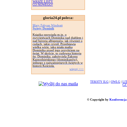
WASZE LISTY
CO NOWEGO?
gloria24.pl poleca:
Mary Fabyan Windeatt
Święty Dominik
Książka opowiada m.in. o
zwycięstwach Dominika nad diabłem i
nad herezją albigensów, jak również o
cudach, jakie czynił. Przedstawia
wielką wizję, jaką miała matka
Dominika przed jego przyjściem na
świat. W skrócie, to cudowna historia
św. Dominika, założyciela Zakonu
Kaznodziejskiego (dominikanów),
jednego z najważniejszych świętych w
historii Kościoła.
więcej >>>
TEKSTY ILG
|
OWLG
|
LI
CZ
© Copyright by
Konferencja 