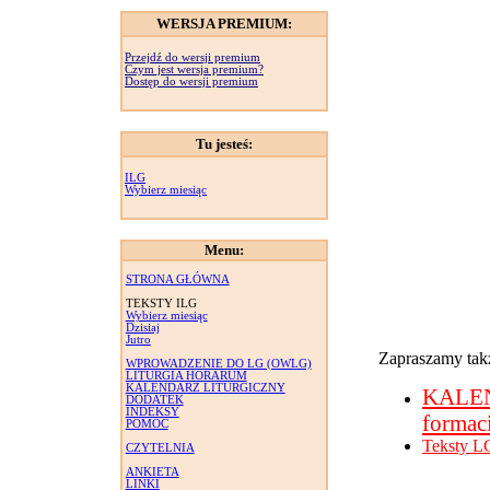
WERSJA PREMIUM:
Przejdź do wersji premium
Czym jest wersja premium?
Dostęp do wersji premium
Tu jesteś:
ILG
Wybierz miesiąc
Menu:
STRONA GŁÓWNA
TEKSTY ILG
Wybierz miesiąc
Dzisiaj
Jutro
Zapraszamy takż
WPROWADZENIE DO LG (OWLG)
LITURGIA HORARUM
KALENDARZ LITURGICZNY
KALE
DODATEK
INDEKSY
formac
POMOC
Teksty L
CZYTELNIA
ANKIETA
LINKI