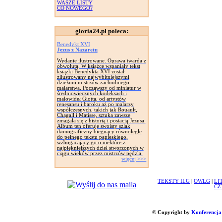
WASZE LISTY
CO NOWEGO?
gloria24.pl poleca:
Benedykt XVI
Jezus z Nazaretu
Wydanie ilustrowane. Oprawa twarda z
obwolutą. W książce wspaniały tekst
książki Benedykta XVI został
zilustrowany najwybitniejszymi
dziełami mistrzów zachodniego
malarstwa. Począwszy od miniatur w
średniowiecznych kodeksach i
malowideł Giotta, od artystów
renesansu i baroku aż po malarzy
współczesnych, takich jak Rouault,
Chagall i Matisse, sztuka zawsze
zmagała się z historią i postacią Jezusa.
Album ten oferuje swoisty szlak
ikonograficzny biegnący równolegle
do pełnego tekstu papieskiego,
wzbogacający go o niektóre z
najpiękniejszych dzieł stworzonych w
ciągu wieków przez mistrzów pędzla.
więcej >>>
TEKSTY ILG
|
OWLG
|
LI
CZ
© Copyright by
Konferencja 