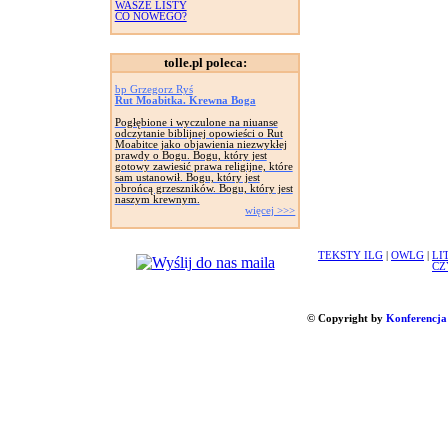
WASZE LISTY
CO NOWEGO?
tolle.pl poleca:
bp Grzegorz Ryś
Rut Moabitka. Krewna Boga
Pogłębione i wyczulone na niuanse
odczytanie biblijnej opowieści o Rut
Moabitce jako objawienia niezwykłej
prawdy o Bogu. Bogu, który jest
gotowy zawiesić prawa religijne, które
sam ustanowił. Bogu, który jest
obrońcą grzeszników. Bogu, który jest
naszym krewnym.
więcej >>>
TEKSTY ILG
|
OWLG
|
LI
CZ
© Copyright by
Konferencja 