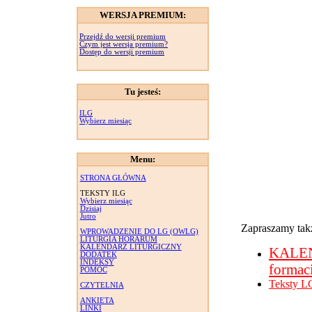
WERSJA PREMIUM:
Przejdź do wersji premium
Czym jest wersja premium?
Dostęp do wersji premium
Tu jesteś:
ILG
Wybierz miesiąc
Menu:
STRONA GŁÓWNA
TEKSTY ILG
Wybierz miesiąc
Dzisiaj
Jutro
Zapraszamy takż
WPROWADZENIE DO LG (OWLG)
LITURGIA HORARUM
KALENDARZ LITURGICZNY
KALE
DODATEK
INDEKSY
formac
POMOC
Teksty L
CZYTELNIA
ANKIETA
LINKI