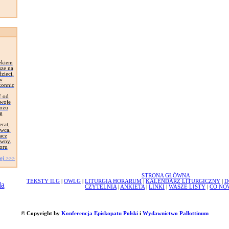
ekiem
sze na
zieci,
 w
konnic
ć od
Swoje
łożu
g
erat,
awca,
acz
ywny.
oru
ej >>>
STRONA GŁÓWNA
TEKSTY ILG
|
OWLG
|
LITURGIA HORARUM
|
KALENDARZ LITURGICZNY
|
D
CZYTELNIA
|
ANKIETA
|
LINKI
|
WASZE LISTY
|
CO NO
© Copyright by
Konferencja Episkopatu Polski
i
Wydawnictwo Pallottinum