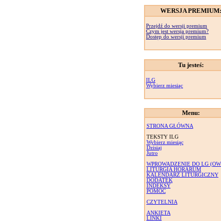
WERSJA PREMIUM
Przejdź do wersji premium
Czym jest wersja premium?
Dostęp do wersji premium
Tu jesteś:
ILG
Wybierz miesiąc
Menu:
STRONA GŁÓWNA
TEKSTY ILG
Wybierz miesiąc
Dzisiaj
Jutro
WPROWADZENIE DO LG (OW
LITURGIA HORARUM
KALENDARZ LITURGICZNY
DODATEK
INDEKSY
POMOC
CZYTELNIA
ANKIETA
LINKI