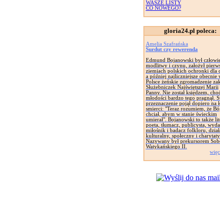
WASZE LISTY
CO NOWEGO?
gloria24.pl poleca:
Amelia Szafrańska
Surdut czy rewerenda
Edmund Bojanowski był człowi
modlitwy i czynu, założył pierw
ziemiach polskich ochronki dla d
a później najliczniejsze obecnie
Polsce żeńskie zgromadzenie za
Służebniczek Najświętszej Marii
Panny. Nie został księdzem, cho
młodości bardzo tego pragnął. 
przeznaczenie pojął dopiero na 
smierci: "Teraz rozumiem, że Bó
chciał, abym w stanie świeckim
umierał". Bojanowski to także lit
poeta, tłumacz, publicysta, wyd
miłośnik i badacz folkloru, dział
kulturalny, społeczny i charytat
Nazywany był prekursorem Sob
Watykańskiego II.
więc