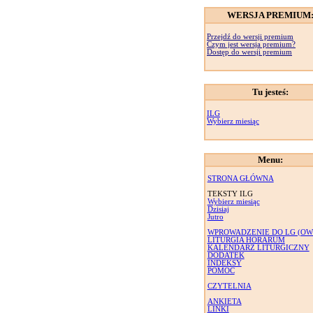
WERSJA PREMIUM
Przejdź do wersji premium
Czym jest wersja premium?
Dostęp do wersji premium
Tu jesteś:
ILG
Wybierz miesiąc
Menu:
STRONA GŁÓWNA
TEKSTY ILG
Wybierz miesiąc
Dzisiaj
Jutro
WPROWADZENIE DO LG (OW
LITURGIA HORARUM
KALENDARZ LITURGICZNY
DODATEK
INDEKSY
POMOC
CZYTELNIA
ANKIETA
LINKI