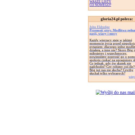
WASZE LISTY
CO NOWEGO?
gloria24.pl poleca:
John Eldredge
Przenosić góry. Modlitwa pełn
pasji, wiary i mocy
Każdy wierzący staje w jakimś
momencie życia przed niepoko
pytaniem: dlaczego jedne modli
działają, a inne nie? Skoro Bóg j
miłosierny i wszechmocny,
powinniśmy poprosić go o pomo
spokoju czekać na upragniony s
Co jednak, gdy ów skutek nie
nadchodzi? Czy robimy coś źle
Bóg już nas nie słucha? Czyżby
słuchał tylko wybranych?
więc