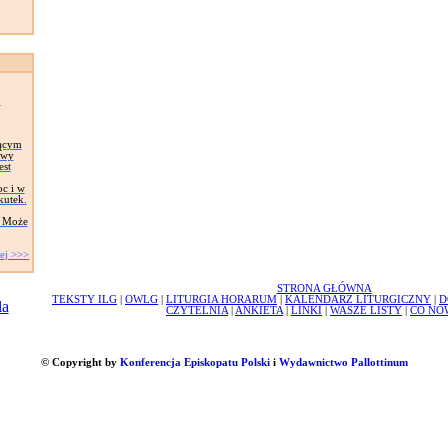
a
jącym
twy
est
c i w
kutek.
? Może
ej >>>
STRONA GŁÓWNA
TEKSTY ILG
|
OWLG
|
LITURGIA HORARUM
|
KALENDARZ LITURGICZNY
|
D
CZYTELNIA
|
ANKIETA
|
LINKI
|
WASZE LISTY
|
CO NO
© Copyright by
Konferencja Episkopatu Polski
i
Wydawnictwo Pallottinum