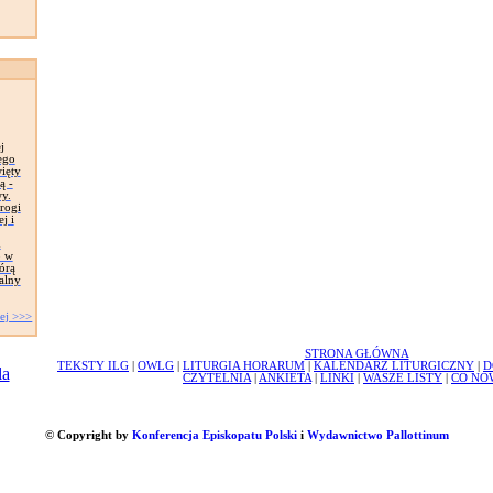
j
ego
ięty
ą -
y.
rogi
j i
m
o w
órą
alny
ej >>>
STRONA GŁÓWNA
TEKSTY ILG
|
OWLG
|
LITURGIA HORARUM
|
KALENDARZ LITURGICZNY
|
D
CZYTELNIA
|
ANKIETA
|
LINKI
|
WASZE LISTY
|
CO NO
© Copyright by
Konferencja Episkopatu Polski
i
Wydawnictwo Pallottinum