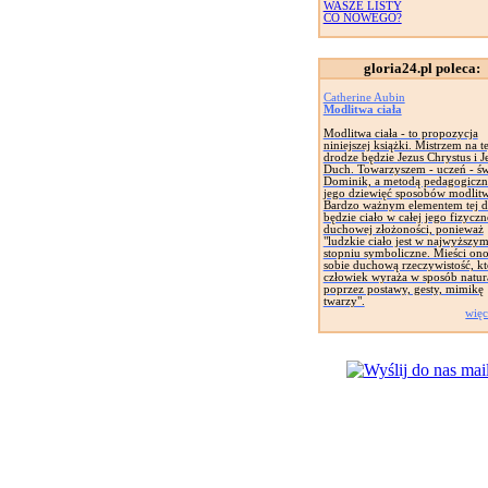
WASZE LISTY
CO NOWEGO?
gloria24.pl poleca:
Catherine Aubin
Modlitwa ciała
Modlitwa ciała - to propozycja
niniejszej książki. Mistrzem na te
drodze będzie Jezus Chrystus i J
Duch. Towarzyszem - uczeń - św
Dominik, a metodą pedagogiczn
jego dziewięć sposobów modlitw
Bardzo ważnym elementem tej d
będzie ciało w całej jego fizyczne
duchowej złożoności, ponieważ
"ludzkie ciało jest w najwyższy
stopniu symboliczne. Mieści on
sobie duchową rzeczywistość, kt
człowiek wyraża w sposób natur
poprzez postawy, gesty, mimikę
twarzy".
więc