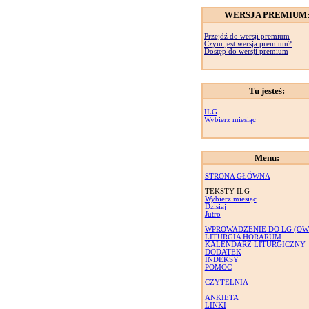
WERSJA PREMIUM
Przejdź do wersji premium
Czym jest wersja premium?
Dostęp do wersji premium
Tu jesteś:
ILG
Wybierz miesiąc
Menu:
STRONA GŁÓWNA
TEKSTY ILG
Wybierz miesiąc
Dzisiaj
Jutro
WPROWADZENIE DO LG (OW
LITURGIA HORARUM
KALENDARZ LITURGICZNY
DODATEK
INDEKSY
POMOC
CZYTELNIA
ANKIETA
LINKI