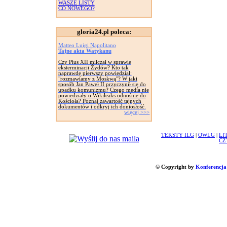
WASZE LISTY
CO NOWEGO?
gloria24.pl poleca:
Matteo Luigi Napolitano
Tajne akta Watykanu
Czy Pius XII milczał w sprawie
eksterminacji Żydów? Kto tak
naprawdę pierwszy powiedział:
"rozmawiamy z Moskwą"? W jaki
sposób Jan Paweł II przyczynił się do
upadku komunizmu? Czego media nie
powiedziały o Wikileaks odnośnie do
Kościoła? Poznaj zawartość tajnych
dokumentów i odkryj ich doniosłość.
więcej >>>
TEKSTY ILG
|
OWLG
|
LI
CZ
© Copyright by
Konferencja 