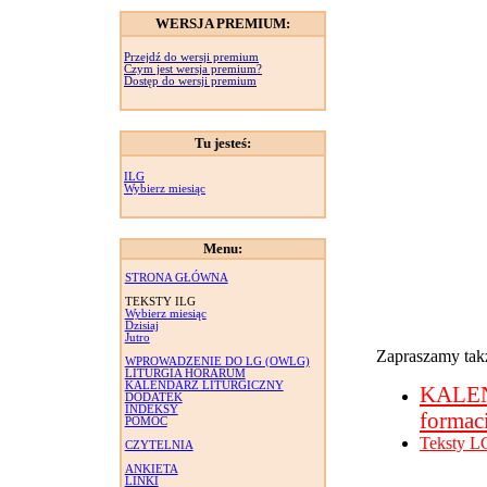
WERSJA PREMIUM:
Przejdź do wersji premium
Czym jest wersja premium?
Dostęp do wersji premium
Tu jesteś:
ILG
Wybierz miesiąc
Menu:
STRONA GŁÓWNA
TEKSTY ILG
Wybierz miesiąc
Dzisiaj
Jutro
Zapraszamy takż
WPROWADZENIE DO LG (OWLG)
LITURGIA HORARUM
KALENDARZ LITURGICZNY
KALE
DODATEK
INDEKSY
formac
POMOC
Teksty L
CZYTELNIA
ANKIETA
LINKI