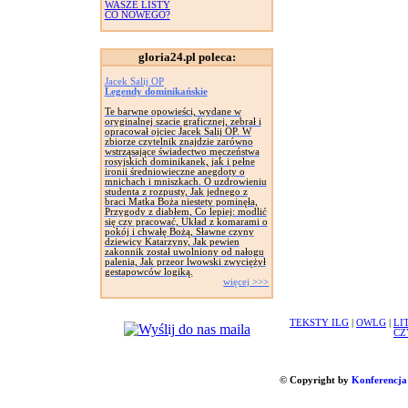
WASZE LISTY
CO NOWEGO?
gloria24.pl poleca:
Jacek Salij OP
Legendy dominikańskie
Te barwne opowieści, wydane w
oryginalnej szacie graficznej, zebrał i
opracował ojciec Jacek Salij OP. W
zbiorze czytelnik znajdzie zarówno
wstrząsające świadectwo męczeństwa
rosyjskich dominikanek, jak i pełne
ironii średniowieczne anegdoty o
mnichach i mniszkach. O uzdrowieniu
studenta z rozpusty, Jak jednego z
braci Matka Boża niestety pominęła,
Przygody z diabłem, Co lepiej: modlić
się czy pracować, Układ z komarami o
pokój i chwałę Bożą, Sławne czyny
dziewicy Katarzyny, Jak pewien
zakonnik został uwolniony od nałogu
palenia, Jak przeor lwowski zwyciężył
gestapowców logiką.
więcej >>>
TEKSTY ILG
|
OWLG
|
LI
CZ
© Copyright by
Konferencja 