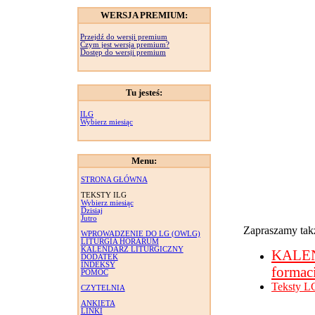
WERSJA PREMIUM:
Przejdź do wersji premium
Czym jest wersja premium?
Dostęp do wersji premium
Tu jesteś:
ILG
Wybierz miesiąc
Menu:
STRONA GŁÓWNA
TEKSTY ILG
Wybierz miesiąc
Dzisiaj
Jutro
Zapraszamy takż
WPROWADZENIE DO LG (OWLG)
LITURGIA HORARUM
KALENDARZ LITURGICZNY
KALE
DODATEK
INDEKSY
formac
POMOC
Teksty L
CZYTELNIA
ANKIETA
LINKI