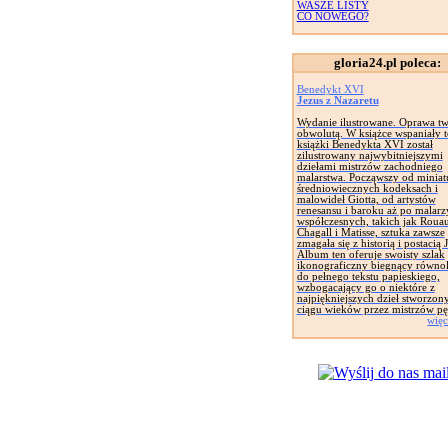
WASZE LISTY
CO NOWEGO?
gloria24.pl poleca:
Benedykt XVI
Jezus z Nazaretu
Wydanie ilustrowane. Oprawa tw
obwolutą. W książce wspaniały t
książki Benedykta XVI został
zilustrowany najwybitniejszymi
dziełami mistrzów zachodniego
malarstwa. Począwszy od miniat
średniowiecznych kodeksach i
malowideł Giotta, od artystów
renesansu i baroku aż po malarz
współczesnych, takich jak Rouau
Chagall i Matisse, sztuka zawsze
zmagała się z historią i postacią 
Album ten oferuje swoisty szlak
ikonograficzny biegnący równol
do pełnego tekstu papieskiego,
wzbogacający go o niektóre z
najpiękniejszych dzieł stworzon
ciągu wieków przez mistrzów pę
więc