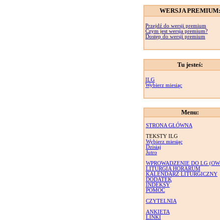
WERSJA PREMIUM
Przejdź do wersji premium
Czym jest wersja premium?
Dostęp do wersji premium
Tu jesteś:
ILG
Wybierz miesiąc
Menu:
STRONA GŁÓWNA
TEKSTY ILG
Wybierz miesiąc
Dzisiaj
Jutro
WPROWADZENIE DO LG (OW
LITURGIA HORARUM
KALENDARZ LITURGICZNY
DODATEK
INDEKSY
POMOC
CZYTELNIA
ANKIETA
LINKI