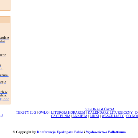
arda z
ekst
ur w
y
lt,
Jezusa.
egle
ych w
dzla.
ej >>>
STRONA GŁÓWNA
TEKSTY ILG
|
OWLG
|
LITURGIA HORARUM
|
KALENDARZ LITURGICZNY
|
D
CZYTELNIA
|
ANKIETA
|
LINKI
|
WASZE LISTY
|
CO NO
© Copyright by
Konferencja Episkopatu Polski
i
Wydawnictwo Pallottinum