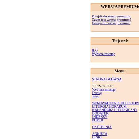
WERSJA PREMIUM
Przejdź do wersji premium
Czym jest wersja premium?
Dostęp do wersji premium
Tu jesteś:
ILG
Wybierz miesiąc
Menu:
STRONA GŁÓWNA
TEKSTY ILG
Wybierz miesiąc
Dzisiaj
Jutro
WPROWADZENIE DO LG (OW
LITURGIA HORARUM
KALENDARZ LITURGICZNY
DODATEK
INDEKSY
POMOC
CZYTELNIA
ANKIETA
LINKI