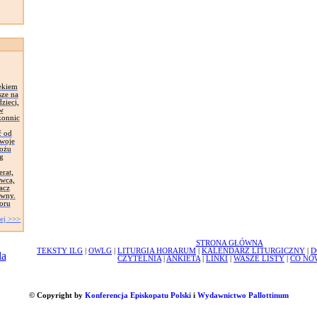
ekiem
sze na
zieci,
 w
konnic
ć od
Swoje
łożu
g
erat,
awca,
acz
ywny.
oru
ej >>>
STRONA GŁÓWNA
TEKSTY ILG
|
OWLG
|
LITURGIA HORARUM
|
KALENDARZ LITURGICZNY
|
D
CZYTELNIA
|
ANKIETA
|
LINKI
|
WASZE LISTY
|
CO NO
© Copyright by
Konferencja Episkopatu Polski
i
Wydawnictwo Pallottinum