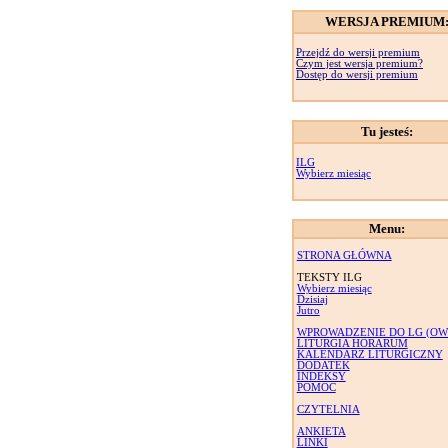
WERSJA PREMIUM
Przejdź do wersji premium
Czym jest wersja premium?
Dostęp do wersji premium
Tu jesteś:
ILG
Wybierz miesiąc
Menu:
STRONA GŁÓWNA
TEKSTY ILG
Wybierz miesiąc
Dzisiaj
Jutro
WPROWADZENIE DO LG (OW
LITURGIA HORARUM
KALENDARZ LITURGICZNY
DODATEK
INDEKSY
POMOC
CZYTELNIA
ANKIETA
LINKI