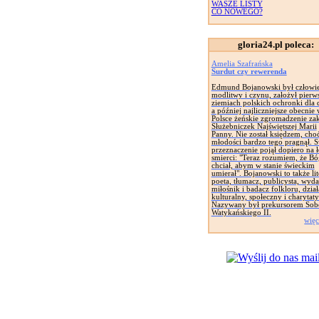
WASZE LISTY
CO NOWEGO?
gloria24.pl poleca:
Amelia Szafrańska
Surdut czy rewerenda
Edmund Bojanowski był człowi
modlitwy i czynu, założył pierw
ziemiach polskich ochronki dla d
a później najliczniejsze obecnie
Polsce żeńskie zgromadzenie za
Służebniczek Najświętszej Marii
Panny. Nie został księdzem, cho
młodości bardzo tego pragnął. 
przeznaczenie pojął dopiero na 
smierci: "Teraz rozumiem, że Bó
chciał, abym w stanie świeckim
umierał". Bojanowski to także lit
poeta, tłumacz, publicysta, wyd
miłośnik i badacz folkloru, dział
kulturalny, społeczny i charytat
Nazywany był prekursorem Sob
Watykańskiego II.
więc