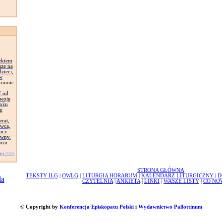
ekiem
sze na
zieci,
 w
konnic
ć od
Swoje
łożu
g
erat,
awca,
acz
ywny.
oru
ej >>>
STRONA GŁÓWNA
TEKSTY ILG
|
OWLG
|
LITURGIA HORARUM
|
KALENDARZ LITURGICZNY
|
D
CZYTELNIA
|
ANKIETA
|
LINKI
|
WASZE LISTY
|
CO NO
© Copyright by
Konferencja Episkopatu Polski
i
Wydawnictwo Pallottinum