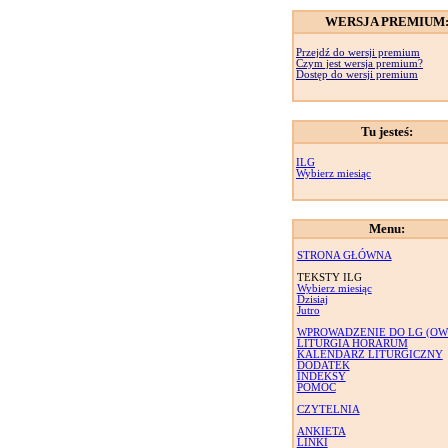
WERSJA PREMIUM
Przejdź do wersji premium
Czym jest wersja premium?
Dostęp do wersji premium
Tu jesteś:
ILG
Wybierz miesiąc
Menu:
STRONA GŁÓWNA
TEKSTY ILG
Wybierz miesiąc
Dzisiaj
Jutro
WPROWADZENIE DO LG (OW
LITURGIA HORARUM
KALENDARZ LITURGICZNY
DODATEK
INDEKSY
POMOC
CZYTELNIA
ANKIETA
LINKI