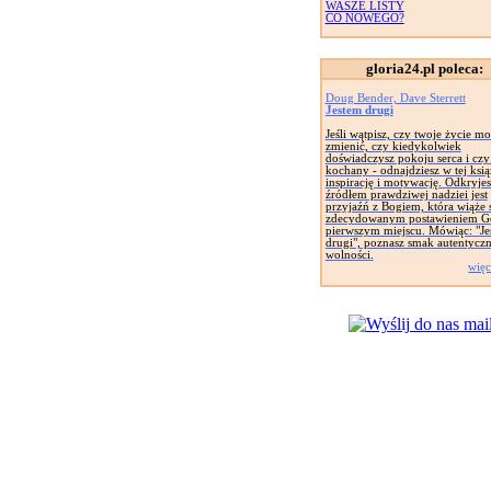
WASZE LISTY
CO NOWEGO?
gloria24.pl poleca:
Doug Bender, Dave Sterrett
Jestem drugi
Jeśli wątpisz, czy twoje życie mo
zmienić, czy kiedykolwiek
doświadczysz pokoju serca i czy 
kochany - odnajdziesz w tej ksią
inspirację i motywację. Odkryjes
źródłem prawdziwej nadziei jest
przyjaźń z Bogiem, która wiąże s
zdecydowanym postawieniem G
pierwszym miejscu. Mówiąc: "Je
drugi", poznasz smak autentyczn
wolności.
więc