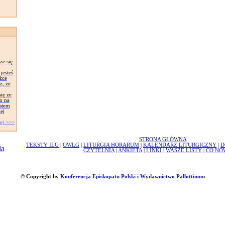
że się
jesteś
żce
z, że
ię ze
o na
stem
ej
ej >>>
STRONA GŁÓWNA
TEKSTY ILG
|
OWLG
|
LITURGIA HORARUM
|
KALENDARZ LITURGICZNY
|
D
CZYTELNIA
|
ANKIETA
|
LINKI
|
WASZE LISTY
|
CO NO
© Copyright by
Konferencja Episkopatu Polski
i
Wydawnictwo Pallottinum