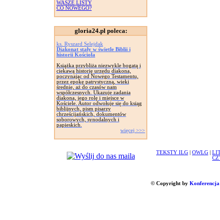
WASZE LISTY
CO NOWEGO?
gloria24.pl poleca:
ks. Ryszard Selejdak
Diakonat stały w świetle Biblii i
historii Kościoła
Książka przybliża niezwykle bogatą i
ciekawą historię urzędu diakona,
poczynając od Nowego Testamentu,
przez epokę patrystyczną, wieki
średnie, aż do czasów nam
współczesnych. Ukazuje zadania
diakona, jego rolę i miejsce w
Kościele. Autor odwołuje się do ksiąg
biblijnych, pism pisarzy
chrześcijańskich, dokumentów
soborowych, synodalnych i
papieskich.
więcej >>>
TEKSTY ILG
|
OWLG
|
LI
CZ
© Copyright by
Konferencja 