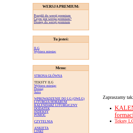
WERSJA PREMIUM:
Przejdź do wersji premium
Czym jest wersja premium?
Dostęp do wersji premium
Tu jesteś:
ILG
Wybierz miesiąc
Menu:
STRONA GŁÓWNA
TEKSTY ILG
Wybierz miesiąc
Dzisiaj
Jutro
Zapraszamy takż
WPROWADZENIE DO LG (OWLG)
LITURGIA HORARUM
KALENDARZ LITURGICZNY
KALE
DODATEK
INDEKSY
formac
POMOC
Teksty L
CZYTELNIA
ANKIETA
LINKI