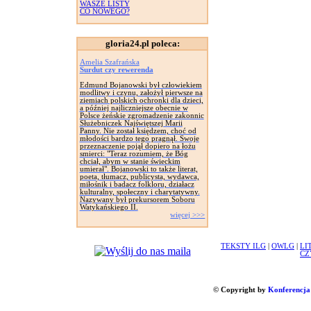
WASZE LISTY
CO NOWEGO?
gloria24.pl poleca:
Amelia Szafrańska
Surdut czy rewerenda
Edmund Bojanowski był człowiekiem
modlitwy i czynu, założył pierwsze na
ziemiach polskich ochronki dla dzieci,
a później najliczniejsze obecnie w
Polsce żeńskie zgromadzenie zakonnic
Służebniczek Najświętszej Marii
Panny. Nie został księdzem, choć od
młodości bardzo tego pragnął. Swoje
przeznaczenie pojął dopiero na łożu
smierci: "Teraz rozumiem, że Bóg
chciał, abym w stanie świeckim
umierał". Bojanowski to także literat,
poeta, tłumacz, publicysta, wydawca,
miłośnik i badacz folkloru, działacz
kulturalny, społeczny i charytatywny.
Nazywany był prekursorem Soboru
Watykańskiego II.
więcej >>>
TEKSTY ILG
|
OWLG
|
LI
CZ
© Copyright by
Konferencja 