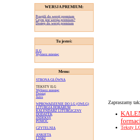
WERSJA PREMIUM:
Przejdź do wersji premium
Czym jest wersja premium?
Dostęp do wersji premium
Tu jesteś:
ILG
Wybierz miesiąc
Menu:
STRONA GŁÓWNA
TEKSTY ILG
Wybierz miesiąc
Dzisiaj
Jutro
Zapraszamy takż
WPROWADZENIE DO LG (OWLG)
LITURGIA HORARUM
KALENDARZ LITURGICZNY
KALE
DODATEK
INDEKSY
formac
POMOC
Teksty L
CZYTELNIA
ANKIETA
LINKI