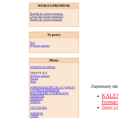
WERSJA PREMIUM:
Przejdź do wersji premium
Czym jest wersja premium?
Dostęp do wersji premium
Tu jesteś:
ILG
Wybierz miesiąc
Menu:
STRONA GŁÓWNA
TEKSTY ILG
Wybierz miesiąc
Dzisiaj
Jutro
Zapraszamy takż
WPROWADZENIE DO LG (OWLG)
LITURGIA HORARUM
KALENDARZ LITURGICZNY
KALE
DODATEK
INDEKSY
formac
POMOC
Teksty L
CZYTELNIA
ANKIETA
LINKI