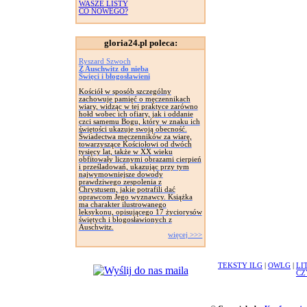
WASZE LISTY
CO NOWEGO?
gloria24.pl poleca:
Ryszard Szwoch
Z Auschwitz do nieba
Święci i błogosławieni
Kościół w sposób szczególny
zachowuje pamięć o męczennikach
wiary, widząc w tej praktyce zarówno
hołd wobec ich ofiary, jak i oddanie
czci samemu Bogu, który w znaku ich
świętości ukazuje swoją obecność.
Świadectwa męczenników za wiarę,
towarzyszące Kościołowi od dwóch
tysięcy lat, także w XX wieku
obfitowały licznymi obrazami cierpień
i prześladowań, ukazując przy tym
najwymowniejsze dowody
prawdziwego zespolenia z
Chrystusem, jakie potrafili dać
oprawcom Jego wyznawcy. Książka
ma charakter ilustrowanego
leksykonu, opisującego 17 życiorysów
świętych i błogosławionych z
Auschwitz.
więcej >>>
TEKSTY ILG
|
OWLG
|
LI
CZ