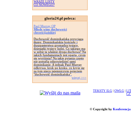
WASZE LISTY
CO NOWEGO?
gloria24.pl poleca:
Paul Murray OP
Młode wino duchowości
chrześcijańskiej
Duchowość dominikańska przyciąga
tłumy. Dominikańskie kościoły i
duszpasterstwa gromadzą tysiące,
dziesiątki tysięcy ludzi. Co takiego ma
w sobie ta właśnie droga duchowa? Na
jakich fundamentach jest oparta, czym
się wyróżnia? Na takie pytania często
nie potrafią odpowiedzieć sami
dominikanie. A jednak Paul Murray
odkrywa, krok po kroku, co kryje się
za tym nieco tajemniczym pojęciem
"duchowość dominikańska".
więcej >>>
TEKSTY ILG
|
OWLG
|
LI
CZ
© Copyright by
Konferencja 