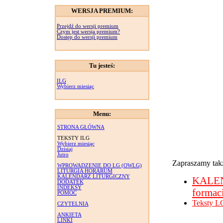
WERSJA PREMIUM:
Przejdź do wersji premium
Czym jest wersja premium?
Dostęp do wersji premium
Tu jesteś:
ILG
Wybierz miesiąc
Menu:
STRONA GŁÓWNA
TEKSTY ILG
Wybierz miesiąc
Dzisiaj
Jutro
Zapraszamy takż
WPROWADZENIE DO LG (OWLG)
LITURGIA HORARUM
KALENDARZ LITURGICZNY
KALE
DODATEK
INDEKSY
formac
POMOC
Teksty L
CZYTELNIA
ANKIETA
LINKI