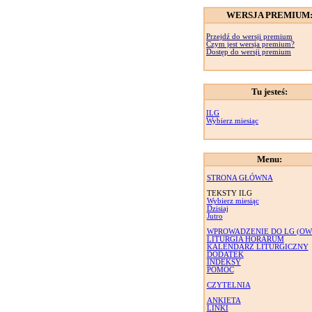
WERSJA PREMIUM
Przejdź do wersji premium
Czym jest wersja premium?
Dostęp do wersji premium
Tu jesteś:
ILG
Wybierz miesiąc
Menu:
STRONA GŁÓWNA
TEKSTY ILG
Wybierz miesiąc
Dzisiaj
Jutro
WPROWADZENIE DO LG (OW
LITURGIA HORARUM
KALENDARZ LITURGICZNY
DODATEK
INDEKSY
POMOC
CZYTELNIA
ANKIETA
LINKI