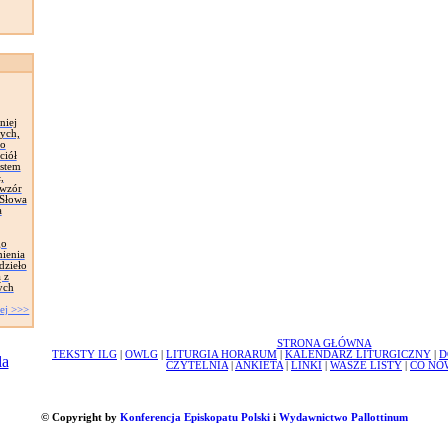
niej
ych,
zo
ciół
astem
,
 wzór
 Słowa
a
go
mienia
dzieło
 z
ych
ej >>>
STRONA GŁÓWNA
TEKSTY ILG
|
OWLG
|
LITURGIA HORARUM
|
KALENDARZ LITURGICZNY
|
D
CZYTELNIA
|
ANKIETA
|
LINKI
|
WASZE LISTY
|
CO NO
© Copyright by
Konferencja Episkopatu Polski
i
Wydawnictwo Pallottinum