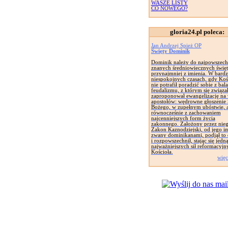
WASZE LISTY
CO NOWEGO?
gloria24.pl poleca:
Jan Andrzej Spież OP
Święty Dominik
Dominik należy do najpowszech
znanych średniowiecznych święt
przynajmniej z imienia. W bard
niespokojnych czasach, gdy Koś
nie potrafił poradzić sobie z bal
feudalizmu, z którym się związał
zaproponował ewangelizację na
apostołów: wędrowne głoszenie
Bożego, w zupełnym ubóstwie, 
równocześnie z zachowaniem
najcenniejszych form życia
zakonnego. Założony przez nie
Zakon Kaznodziejski, od jego i
zwany dominikanami, podjął to 
i rozpowszechnił, stając się jedną
najważniejszych sił reformacyjn
Kościoła.
więc