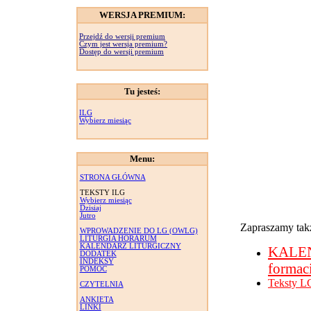
WERSJA PREMIUM:
Przejdź do wersji premium
Czym jest wersja premium?
Dostęp do wersji premium
Tu jesteś:
ILG
Wybierz miesiąc
Menu:
STRONA GŁÓWNA
TEKSTY ILG
Wybierz miesiąc
Dzisiaj
Jutro
Zapraszamy takż
WPROWADZENIE DO LG (OWLG)
LITURGIA HORARUM
KALENDARZ LITURGICZNY
KALE
DODATEK
INDEKSY
formac
POMOC
Teksty L
CZYTELNIA
ANKIETA
LINKI