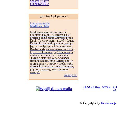
WASZE LISTY
CO NOWEGO?
gloria24.pl poleca:
Catherine Aubin
Modlitwa ciała
Modlitwa ciała - to propozycja
niniejszej książki. Mistrzem na tej
drodze będzie Jezus Chrystus i Jego
Duch. Towarzyszem - uczeń - święty
Dominik, a metodą pedagogiczną -
jego dziewięć sposobów modlitwy.
Bardzo ważnym elementem tej drogi
będzie ciało w całej jego fizycznej i
duchowej złożoności, ponieważ
"ludzkie ciało jest w najwyższym
stopniu symboliczne. Mieści ono w
sobie duchową rzeczywistość, którą
człowiek wyraża w sposób naturalny
poprzez postawy, gesty, mimikę
twarzy".
więcej >>>
TEKSTY ILG
|
OWLG
|
LI
CZ
© Copyright by
Konferencja 