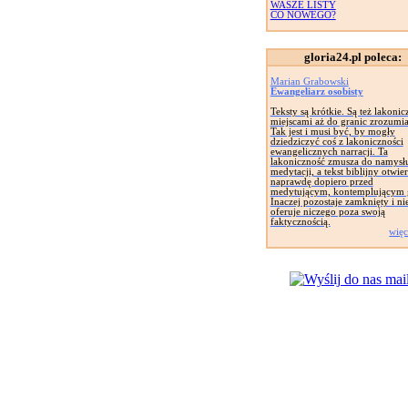
WASZE LISTY
CO NOWEGO?
gloria24.pl poleca:
Marian Grabowski
Ewangeliarz osobisty
Teksty są krótkie. Są też lakonic
miejscami aż do granic zrozumia
Tak jest i musi być, by mogły
dziedziczyć coś z lakoniczności
ewangelicznych narracji. Ta
lakoniczność zmusza do namysł
medytacji, a tekst biblijny otwier
naprawdę dopiero przed
medytującym, kontemplującym 
Inaczej pozostaje zamknięty i ni
oferuje niczego poza swoją
faktycznością.
więc