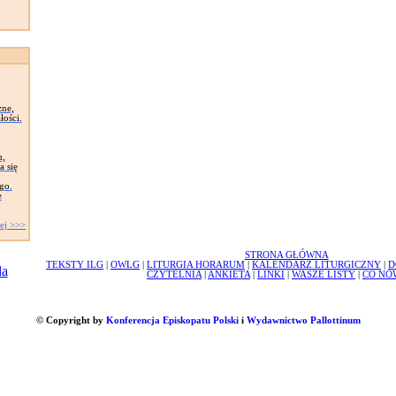
zne,
łości.
u,
a się
go.
e
ej >>>
STRONA GŁÓWNA
TEKSTY ILG
|
OWLG
|
LITURGIA HORARUM
|
KALENDARZ LITURGICZNY
|
D
CZYTELNIA
|
ANKIETA
|
LINKI
|
WASZE LISTY
|
CO NO
© Copyright by
Konferencja Episkopatu Polski
i
Wydawnictwo Pallottinum