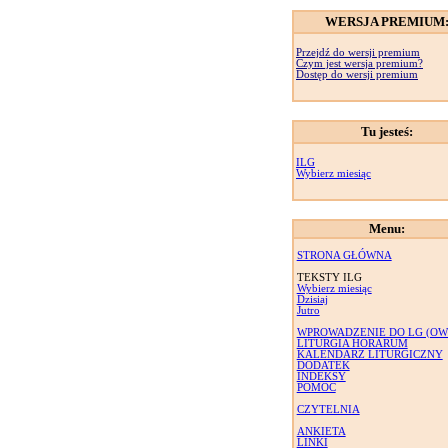
WERSJA PREMIUM
Przejdź do wersji premium
Czym jest wersja premium?
Dostęp do wersji premium
Tu jesteś:
ILG
Wybierz miesiąc
Menu:
STRONA GŁÓWNA
TEKSTY ILG
Wybierz miesiąc
Dzisiaj
Jutro
WPROWADZENIE DO LG (OW
LITURGIA HORARUM
KALENDARZ LITURGICZNY
DODATEK
INDEKSY
POMOC
CZYTELNIA
ANKIETA
LINKI