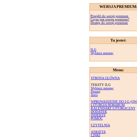
WERSJA PREMIUM
Przejdź do wersji premium
Czym jest wersja premium?
Dostęp do wersji premium
Tu jesteś:
ILG
Wybierz miesiąc
Menu:
STRONA GŁÓWNA
TEKSTY ILG
Wybierz miesiąc
Dzisiaj
Jutro
WPROWADZENIE DO LG (OW
LITURGIA HORARUM
KALENDARZ LITURGICZNY
DODATEK
INDEKSY
POMOC
CZYTELNIA
ANKIETA
LINKI