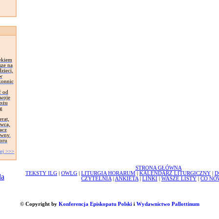
ekiem
sze na
zieci,
 w
konnic
ć od
Swoje
łożu
g
erat,
awca,
acz
ywny.
oru
ej >>>
STRONA GŁÓWNA
TEKSTY ILG
|
OWLG
|
LITURGIA HORARUM
|
KALENDARZ LITURGICZNY
|
D
CZYTELNIA
|
ANKIETA
|
LINKI
|
WASZE LISTY
|
CO NO
© Copyright by
Konferencja Episkopatu Polski
i
Wydawnictwo Pallottinum