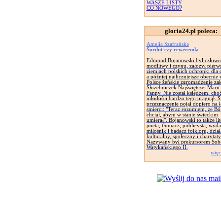
WASZE LISTY
CO NOWEGO?
gloria24.pl poleca:
Amelia Szafrańska
Surdut czy rewerenda
Edmund Bojanowski był człowi
modlitwy i czynu, założył pierw
ziemiach polskich ochronki dla d
a później najliczniejsze obecnie
Polsce żeńskie zgromadzenie za
Służebniczek Najświętszej Marii
Panny. Nie został księdzem, cho
młodości bardzo tego pragnął. 
przeznaczenie pojął dopiero na 
smierci: "Teraz rozumiem, że Bó
chciał, abym w stanie świeckim
umierał". Bojanowski to także lit
poeta, tłumacz, publicysta, wyd
miłośnik i badacz folkloru, dział
kulturalny, społeczny i charytat
Nazywany był prekursorem Sob
Watykańskiego II.
więc