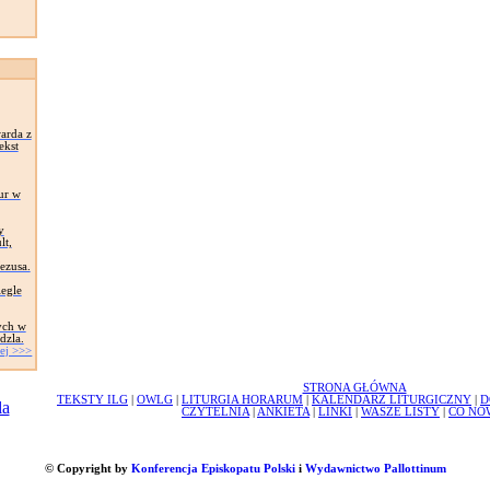
arda z
ekst
ur w
y
lt,
Jezusa.
egle
ych w
dzla.
ej >>>
STRONA GŁÓWNA
TEKSTY ILG
|
OWLG
|
LITURGIA HORARUM
|
KALENDARZ LITURGICZNY
|
D
CZYTELNIA
|
ANKIETA
|
LINKI
|
WASZE LISTY
|
CO NO
© Copyright by
Konferencja Episkopatu Polski
i
Wydawnictwo Pallottinum