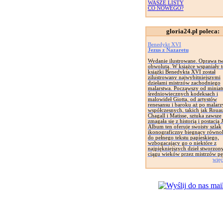
WASZE LISTY
CO NOWEGO?
gloria24.pl poleca:
Benedykt XVI
Jezus z Nazaretu
Wydanie ilustrowane. Oprawa tw
obwolutą. W książce wspaniały t
książki Benedykta XVI został
zilustrowany najwybitniejszymi
dziełami mistrzów zachodniego
malarstwa. Począwszy od miniat
średniowiecznych kodeksach i
malowideł Giotta, od artystów
renesansu i baroku aż po malarz
współczesnych, takich jak Rouau
Chagall i Matisse, sztuka zawsze
zmagała się z historią i postacią 
Album ten oferuje swoisty szlak
ikonograficzny biegnący równol
do pełnego tekstu papieskiego,
wzbogacający go o niektóre z
najpiękniejszych dzieł stworzon
ciągu wieków przez mistrzów pę
więc