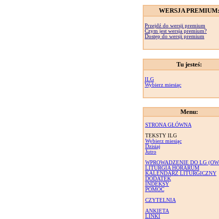
WERSJA PREMIUM
Przejdź do wersji premium
Czym jest wersja premium?
Dostęp do wersji premium
Tu jesteś:
ILG
Wybierz miesiąc
Menu:
STRONA GŁÓWNA
TEKSTY ILG
Wybierz miesiąc
Dzisiaj
Jutro
WPROWADZENIE DO LG (OW
LITURGIA HORARUM
KALENDARZ LITURGICZNY
DODATEK
INDEKSY
POMOC
CZYTELNIA
ANKIETA
LINKI